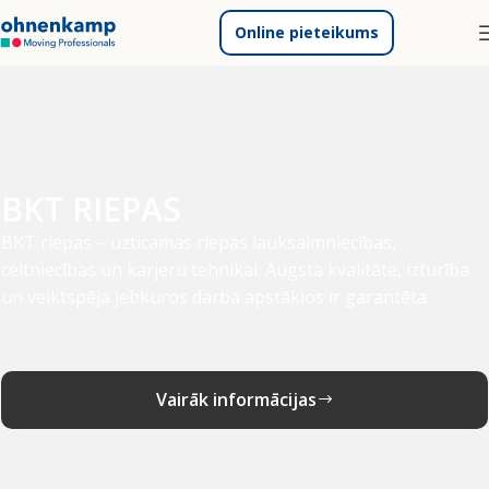
Online pieteikums
BKT RIEPAS
BKT riepas – uzticamas riepas lauksaimniecības,
celtniecības un karjeru tehnikai. Augsta kvalitāte, izturība
un veiktspēja jebkuros darba apstākļos ir garantēta.
Vairāk informācijas