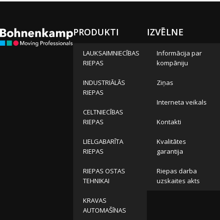
PRODUKTI
IZVĒLNE
LAUKSAIMNIECĪBAS
Informācija par
RIEPAS
kompāniju
INDUSTRIĀLĀS
Ziņas
RIEPAS
Interneta veikals
CELTNIECĪBAS
RIEPAS
Kontakti
LIELGABARĪTA
Kvalitātes
RIEPAS
garantija
RIEPAS OSTAS
Riepas darba
TEHNIKAI
uzskaites akts
KRAVAS
AUTOMAŠĪNAS