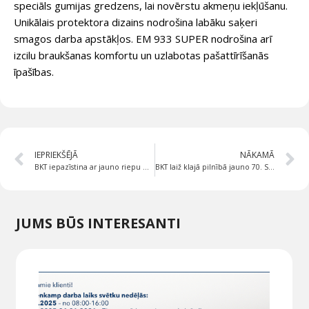
speciāls gumijas gredzens, lai novērstu akmeņu iekļūšanu.
Unikālais protektora dizains nodrošina labāku saķeri
smagos darba apstākļos. EM 933 SUPER nodrošina arī
izcilu braukšanas komfortu un uzlabotas pašattīrīšanās
īpašības.
IEPRIEKŠĒJĀ
NĀKAMĀ
BKT iepazīstina ar jauno riepu Multimax MP 538
BKT laiž klajā pilnībā jauno 70. Sēriju AGRIMAXFACTOR: tehnoloģiju un estētiskā dizaina šedevrs
JUMS BŪS INTERESANTI