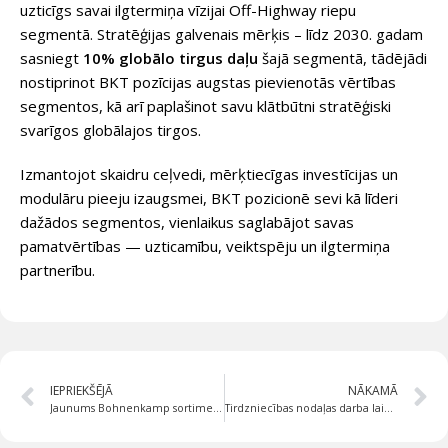
uzticīgs savai ilgtermiņa vīzijai Off-Highway
riepu
segmentā. Stratēģijas galvenais mērķis – līdz 2030. gadam
sasniegt
10% globālo tirgus daļu
šajā segmentā, tādējādi
nostiprinot BKT pozīcijas augstas pievienotās vērtības
segmentos, kā arī paplašinot savu klātbūtni stratēģiski
svarīgos globālajos tirgos.
Izmantojot skaidru ceļvedi, mērķtiecīgas investīcijas un
modulāru pieeju izaugsmei, BKT pozicionē sevi kā līderi
dažādos segmentos, vienlaikus saglabājot savas
pamatvērtības — uzticamību, veiktspēju un ilgtermiņa
partnerību.
IEPRIEKŠĒJĀ
NĀKAMĀ
Jaunums Bohnenkamp sortimentā! Pilngumijas riepas NEXEN SOLIDPRO 700
Tirdzniecības nodaļas darba laiks 13.06.2025