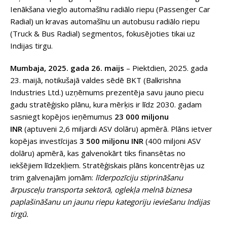
Ienākšana vieglo automašīnu radiālo riepu (Passenger Car
Radial) un kravas automašīnu un autobusu radiālo riepu
(Truck & Bus Radial) segmentos, fokusējoties tikai uz
Indijas tirgu.
Mumbaja, 2025. gada 26. maijs
– Piektdien, 2025. gada
23. maijā, notikušajā valdes sēdē BKT (Balkrishna
Industries Ltd.) uzņēmums prezentēja savu jauno piecu
gadu stratēģisko plānu, kura mērķis ir līdz 2030. gadam
sasniegt kopējos ieņēmumus
23 000 miljonu
INR
(aptuveni 2,6 miljardi ASV dolāru) apmērā. Plāns ietver
kopējas investīcijas
3 500 miljonu INR
(400 miljoni ASV
dolāru) apmērā, kas galvenokārt tiks finansētas no
iekšējiem līdzekļiem. Stratēģiskais plāns koncentrējas uz
trim galvenajām jomām:
līderpozīciju stiprināšanu
ārpusceļu transporta sektorā, oglekļa melnā biznesa
paplašināšanu un jaunu riepu kategoriju ieviešanu Indijas
tirgū.