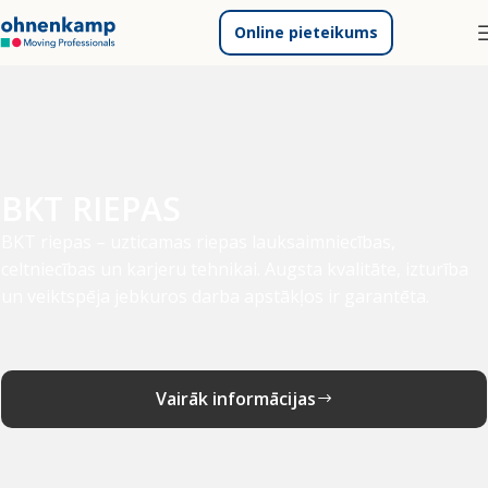
Online pieteikums
BKT RIEPAS
BKT riepas – uzticamas riepas lauksaimniecības,
celtniecības un karjeru tehnikai. Augsta kvalitāte, izturība
un veiktspēja jebkuros darba apstākļos ir garantēta.
Vairāk informācijas