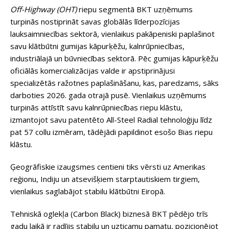
Off-Highway (OHT)
riepu segmentā BKT uzņēmums
turpinās nostiprināt savas globālās līderpozīcijas
lauksaimniecības sektorā, vienlaikus pakāpeniski paplašinot
savu klātbūtni gumijas kāpurķēžu, kalnrūpniecības,
industriālajā un būvniecības sektorā. Pēc gumijas kāpurķēžu
oficiālās komercializācijas valde ir apstiprinājusi
specializētās ražotnes paplašināšanu, kas, paredzams, sāks
darboties 2026. gada otrajā pusē. Vienlaikus uzņēmums
turpinās attīstīt savu kalnrūpniecības riepu klāstu,
izmantojot savu patentēto All-Steel Radial tehnoloģiju līdz
pat 57 collu izmēram, tādējādi papildinot esošo Bias riepu
klāstu.
Ģeogrāfiskie izaugsmes centieni tiks vērsti uz Amerikas
reģionu, Indiju un atsevišķiem starptautiskiem tirgiem,
vienlaikus saglabājot stabilu klātbūtni Eiropā.
Tehniskā oglekļa (Carbon Black) biznesā BKT pēdējo trīs
gadu laikā ir radījis stabilu un uzticamu pamatu, pozicionējot