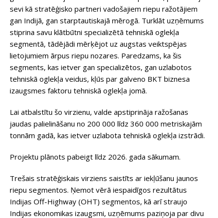
sevi kā stratēģisko partneri vadošajiem riepu ražotājiem
gan Indijā, gan starptautiskajā mērogā. Turklāt uzņēmums
stiprina savu klātbūtni specializētā tehniskā oglekļa
segmentā, tādējādi mērķējot uz augstas veiktspējas
lietojumiem ārpus riepu nozares. Paredzams, ka šis
segments, kas ietver gan specializētos, gan uzlabotos
tehniskā oglekļa veidus, kļūs par galveno BKT biznesa
izaugsmes faktoru tehniskā oglekļa jomā.
Lai atbalstītu šo virzienu, valde apstiprināja ražošanas
jaudas palielināšanu no 200 000 līdz 360 000 metriskajām
tonnām gadā, kas ietver uzlabota tehniskā oglekļa izstrādi.
Projektu plānots pabeigt līdz 2026. gada sākumam.
Trešais stratēģiskais virziens saistīts ar iekļūšanu jaunos
riepu segmentos. Ņemot vērā iespaidīgos rezultātus
Indijas Off-Highway (OHT) segmentos, kā arī straujo
Indijas ekonomikas izaugsmi, uzņēmums paziņoja par divu