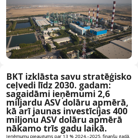
BKT izklāsta savu stratēģisko
ceļvedi līdz 2030. gadam:
sagaidāmi ieņēmumi 2,6
miljardu ASV dolāru apmērā,
kā arī jaunas investīcijas 400
miljonu ASV dolāru apmērā
nākamo trīs gadu laikā.
Ieņēmumu pieaugums par 13 % 2024.–2025. finanšu gadā.