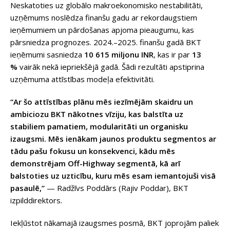
Neskatoties uz globālo makroekonomisko nestabilitāti,
uzņēmums noslēdza finanšu gadu ar rekordaugstiem
ieņēmumiem un pārdošanas apjoma pieaugumu, kas
pārsniedza prognozes. 2024.–2025. finanšu gadā BKT
ieņēmumi sasniedza
10 615
miljonu
INR
, kas ir par
13
%
vairāk nekā iepriekšējā gadā. Šādi rezultāti apstiprina
uzņēmuma attīstības modeļa efektivitāti.
“Ar šo attīstības plānu mēs iezīmējām skaidru un
ambiciozu BKT nākotnes vīziju, kas balstīta uz
stabiliem pamatiem, modularitāti un
organisku
izaugsmi
. Mēs ienākam jaunos produktu segmentos ar
tādu pašu fokusu un konsekvenci, kādu mēs
demonstrējam
Off-Highway
segmentā, kā arī
balstoties uz uzticību, kuru mēs esam iemantojuši visā
pasaulē,”
— Radžīvs Poddārs (Rajiv Poddar), BKT
izpilddirektors.
Iekļūstot nākamajā izaugsmes posmā, BKT joprojām paliek