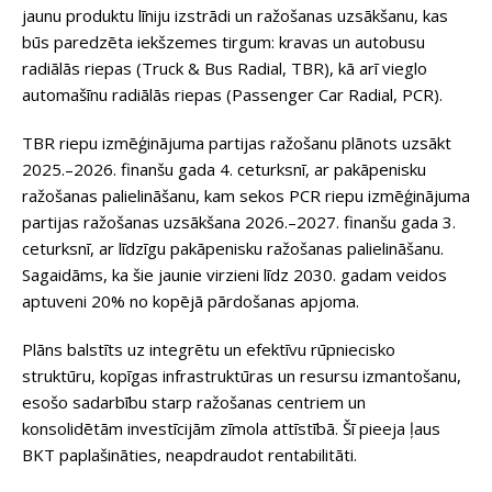
jaunu produktu līniju izstrādi un ražošanas uzsākšanu, kas
būs paredzēta iekšzemes tirgum: kravas un autobusu
radiālās riepas (Truck & Bus Radial, TBR), kā arī vieglo
automašīnu radiālās riepas (Passenger Car Radial, PCR).
TBR riepu izmēģinājuma partijas ražošanu plānots uzsākt
2025.–2026. finanšu gada 4. ceturksnī, ar pakāpenisku
ražošanas palielināšanu, kam sekos PCR riepu izmēģinājuma
partijas ražošanas uzsākšana 2026.–2027. finanšu gada 3.
ceturksnī, ar līdzīgu pakāpenisku ražošanas palielināšanu.
Sagaidāms, ka šie jaunie virzieni līdz 2030. gadam veidos
aptuveni 20% no kopējā pārdošanas apjoma.
Plāns balstīts uz integrētu un efektīvu rūpniecisko
struktūru, kopīgas infrastruktūras un resursu izmantošanu,
esošo sadarbību starp ražošanas centriem un
konsolidētām investīcijām zīmola attīstībā. Šī pieeja ļaus
BKT paplašināties, neapdraudot rentabilitāti.