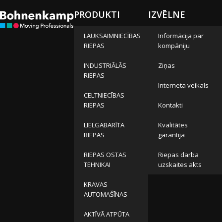
PRODUKTI
IZVĒLNE
LAUKSAIMNIECĪBAS
Informācija par
RIEPAS
kompāniju
INDUSTRIĀLĀS
Ziņas
RIEPAS
Interneta veikals
CELTNIECĪBAS
RIEPAS
Kontakti
LIELGABARĪTA
Kvalitātes
RIEPAS
garantija
RIEPAS OSTAS
Riepas darba
TEHNIKAI
uzskaites akts
KRAVAS
AUTOMAŠĪNAS
AKTĪVĀ ATPŪTA