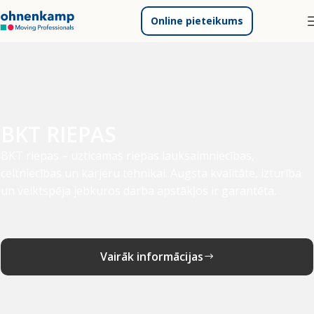
Online pieteikums
BKT RIEPAS
BKT riepas – uzticamas riepas lauksaimniecības,
celtniecības un karjeru tehnikai. Augsta kvalitāte, izturība
un veiktspēja jebkuros darba apstākļos ir garantēta.
Vairāk informācijas