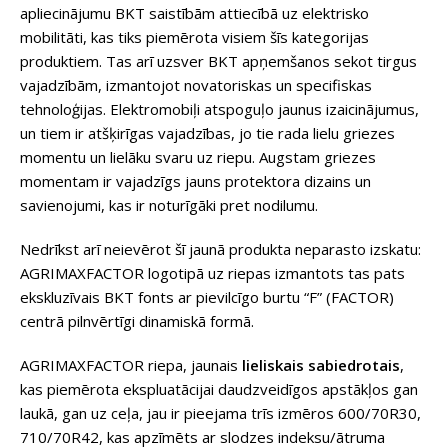
apliecinājumu BKT saistībām attiecībā uz elektrisko
mobilitāti, kas tiks piemērota visiem šīs kategorijas
produktiem. Tas arī uzsver BKT apņemšanos sekot tirgus
vajadzībām, izmantojot novatoriskas un specifiskas
tehnoloģijas. Elektromobiļi atspoguļo jaunus izaicinājumus,
un tiem ir atšķirīgas vajadzības, jo tie rada lielu griezes
momentu un lielāku svaru uz riepu. Augstam griezes
momentam ir vajadzīgs jauns protektora dizains un
savienojumi, kas ir noturīgāki pret nodilumu.
Nedrīkst arī neievērot šī jaunā produkta neparasto izskatu:
AGRIMAXFACTOR logotipā uz riepas izmantots tas pats
ekskluzīvais BKT fonts ar pievilcīgo burtu “F” (FACTOR)
centrā pilnvērtīgi dinamiskā formā.
AGRIMAXFACTOR riepa, jaunais
lieliskais sabiedrotais
,
kas piemērota ekspluatācijai daudzveidīgos apstākļos gan
laukā, gan uz ceļa, jau ir pieejama trīs izmēros 600/70R30,
710/70R42, kas apzīmēts ar slodzes indeksu/ātruma