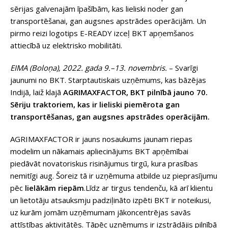
sērijas galvenajām īpašībām, kas lieliski noder gan
transportēšanai, gan augsnes apstrādes operācijām. Un
pirmo reizi logotips E-READY izceļ BKT apņemšanos
attiecībā uz elektrisko mobilitāti.
EIMA (Boloņa), 2022. gada 9.–13. novembris.
– Svarīgi
jaunumi no BKT. Starptautiskais uzņēmums, kas bāzējas
Indijā, laiž klajā
AGRIMAXFACTOR, BKT pilnībā jauno 70.
Sēriju traktoriem, kas ir lieliski piemērota gan
transportēšanas, gan augsnes apstrādes operācijām.
AGRIMAXFACTOR ir jauns nosaukums jaunam riepas
modelim un nākamais apliecinājums BKT apņēmībai
piedāvāt novatoriskus risinājumus tirgū, kura prasības
nemitīgi aug. Šoreiz tā ir uzņēmuma atbilde uz pieprasījumu
pēc
lielākām riepām
.Līdz ar tirgus tendenču, kā arī klientu
un lietotāju atsauksmju padziļināto izpēti BKT ir noteikusi,
uz kurām jomām uzņēmumam jākoncentrējas savās
attīstības aktivitātēs. Tāpēc uzņēmums ir izstrādājis pilnībā