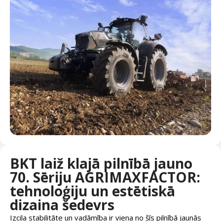
BKT laiž klajā pilnībā jauno
70. Sēriju AGRIMAXFACTOR:
tehnoloģiju un estētiskā
dizaina šedevrs
Izcila stabilitāte un vadāmība ir viena no šīs pilnībā jaunās