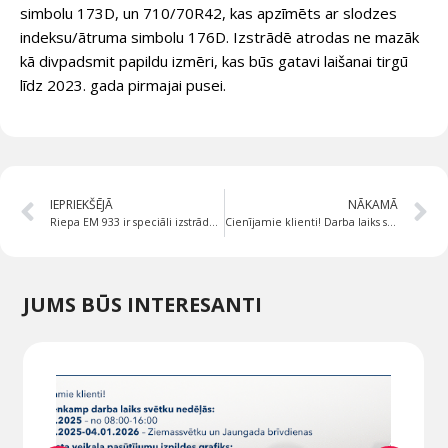
simbolu 173D, un 710/70R42, kas apzīmēts ar slodzes
indeksu/ātruma simbolu 176D. Izstrādē atrodas ne mazāk
kā divpadsmit papildu izmēri, kas būs gatavi laišanai tirgū
līdz 2023. gada pirmajai pusei.
IEPRIEKŠĒJĀ
NĀKAMĀ
Riepa EM 933 ir speciāli izstrādāta ekskavatoriem rakšanas un iekraušanas darbu veikšanai
Cienījamie klienti! Darba laiks svētku nedēļās:
JUMS BŪS INTERESANTI