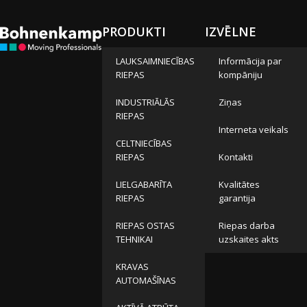
PRODUKTI
IZVĒLNE
LAUKSAIMNIECĪBAS
Informācija par
RIEPAS
kompāniju
INDUSTRIĀLĀS
Ziņas
RIEPAS
Interneta veikals
CELTNIECĪBAS
RIEPAS
Kontakti
LIELGABARĪTA
Kvalitātes
RIEPAS
garantija
RIEPAS OSTAS
Riepas darba
TEHNIKAI
uzskaites akts
KRAVAS
AUTOMAŠĪNAS