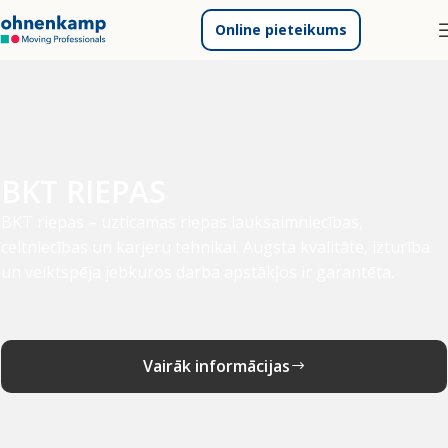
Online pieteikums
BKT RIEPAS
BKT riepas – uzticamas riepas lauksaimniecības,
celtniecības un karjeru tehnikai. Augsta kvalitāte, izturība
un veiktspēja jebkuros darba apstākļos ir garantēta.
Vairāk informācijas