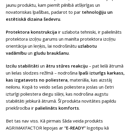
jaunu produktu, kam piemīt pilnībā atšķirīgas un
novatoriskas īpašības, padarot to par
tehnoloģiju un
estētiskā dizaina šedevru
.
Protektora konstrukcija
ir uzlabota tehniski, ir palielināts
protektora izciļņu garums un mainīta protektora izciļņu
orientācija un leņķis, lai nodrošinātu
uzlabotu
vadāmību
un
gludu braukšanu
.
Izcilu stabilitāti
un
ātru stūres reakciju
– pat lielā ātrumā
un lielas slodzes režīmā – nodrošina
īpaši izturīgs karkass,
kas izgatavots no poliestera
, materiāla, kas aizstāj
neilonu. Kopā to veido sešas poliestera joslas un četri
izturīgi poliestera diegu slāņi, kas nodrošina augstu
stabilitāti jebkurā ātrumā. Šī produkta novitātes papildu
priekšrocība ir
palielināts komforts
.
Bet tas nav viss. Kā pirmais šāda veida produkts
AGRIMAXFACTOR lepojas ar
“E-READY”
logotipu kā