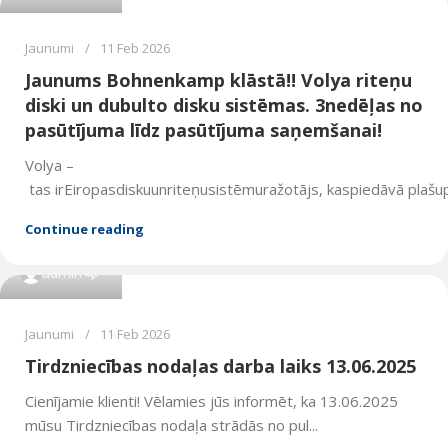
Jaunumi
11 Feb 2026
Jaunums Bohnenkamp klāstā!! Volya riteņu
diski un dubulto disku sistēmas. 3nedēļas no
pasūtījuma līdz pasūtījuma saņemšanai!
Volya –
tas irEiropasdiskuunriteņusistēmuražotājs, kaspiedāvā plašupr
Continue reading
0
admin
Jaunumi
11 Feb 2026
Tirdzniecības nodaļas darba laiks 13.06.2025
Cienījamie klienti! Vēlamies jūs informēt, ka 13.06.2025
mūsu Tirdzniecības nodaļa strādās no pul...