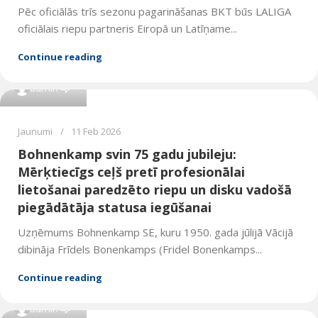
Pēc oficiālās trīs sezonu pagarināšanas BKT būs LALIGA
oficiālais riepu partneris Eiropā un Latīņame...
Continue reading
0
admin
Jaunumi
11 Feb 2026
Bohnenkamp svin 75 gadu jubileju:
Mērķtiecīgs ceļš pretī profesionālai
lietošanai paredzēto riepu un disku vadošā
piegādātāja statusa iegūšanai
Uzņēmums Bohnenkamp SE, kuru 1950. gada jūlijā Vācijā
dibināja Frīdels Bonenkamps (Fridel Bonenkamps...
Continue reading
0
admin