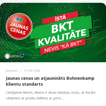
0
admin
Jaunumi
11 Feb 2026
Jaunas cenas un atjaunināts Bohnenkamp
klientu standarts
Cienījamie klienti, Mums ir divas lieliskas ziņas, ar kurām
vēlamies ar prieku dalīties ar jums. ...