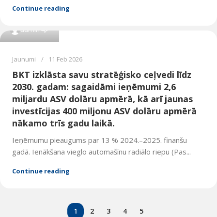
Continue reading
0
admin
Jaunumi
11 Feb 2026
BKT izklāsta savu stratēģisko ceļvedi līdz
2030. gadam: sagaidāmi ieņēmumi 2,6
miljardu ASV dolāru apmērā, kā arī jaunas
investīcijas 400 miljonu ASV dolāru apmērā
nākamo trīs gadu laikā.
Ieņēmumu pieaugums par 13 % 2024.–2025. finanšu
gadā. Ienākšana vieglo automašīnu radiālo riepu (Pas...
Continue reading
1
2
3
4
5