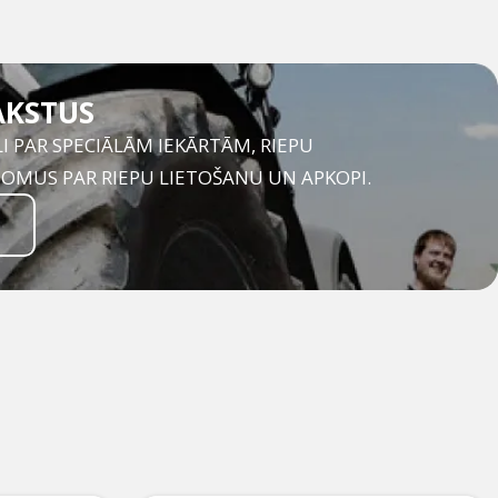
AKSTUS
I PAR SPECIĀLĀM IEKĀRTĀM, RIEPU
OMUS PAR RIEPU LIETOŠANU UN APKOPI.