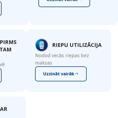
SPIRMS
RIEPU UTILIZĀCIJA
 TAM
Nodod vecās riepas bez
maksas
vē
Uzzināt vairāk
PAR