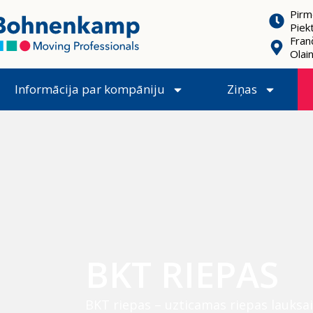
Pirm
Piek
Franč
Olai
Informācija par kompāniju
Ziņas
BKT RIEPAS
BKT riepas – uzticamas riepas lauksai