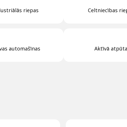
dustriālās riepas
Celtniecības ri
vas automašīnas
Aktīvā atpūt