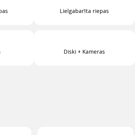
epas
Lielgabarīta riepas
a
Diski + Kameras