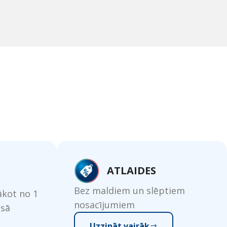
ATLAIDES
Bez maldiem un slēptiem
kot no 1
nosacījumiem
isā
Uzzināt vairāk