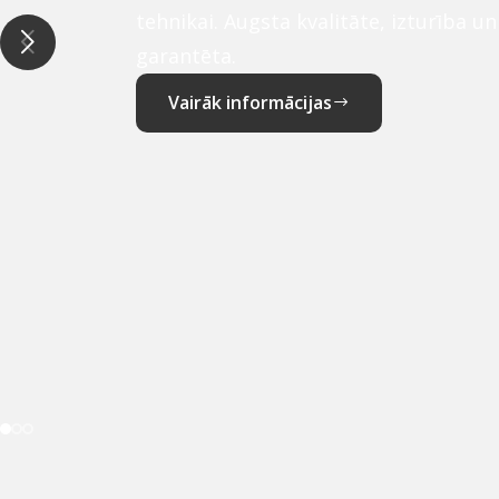
tehnikai. Augsta kvalitāte, izturība u
garantēta.
Vairāk informācijas