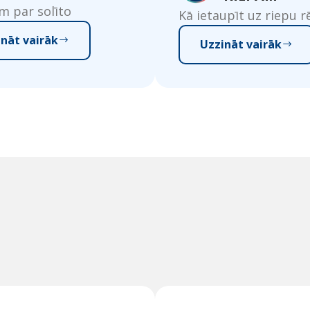
m par solīto
Kā ietaupīt uz riepu r
ināt vairāk
Uzzināt vairāk