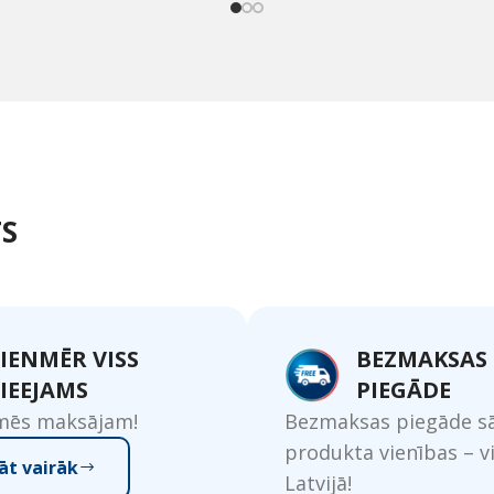
S
IENMĒR VISS
BEZMAKSAS
IEEJAMS
PIEGĀDE
 mēs maksājam!
Bezmaksas piegāde sā
produkta vienības – v
āt vairāk
Latvijā!