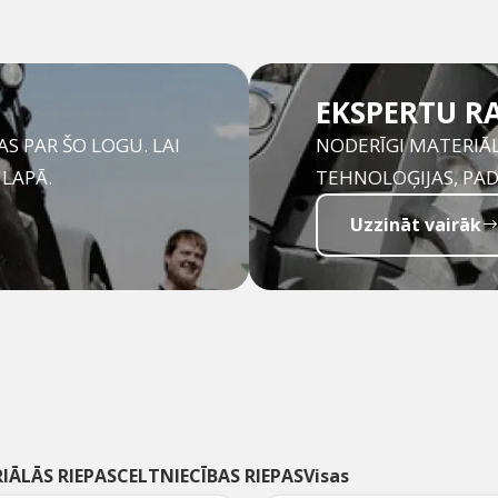
EKSPERTU R
S PAR ŠO LOGU. LAI
NODERĪGI MATERIĀL
 LAPĀ.
TEHNOLOĢIJAS, PAD
Uzzināt vairāk
IĀLĀS RIEPAS
CELTNIECĪBAS RIEPAS
Visas