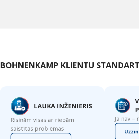
BOHNENKAMP KLIENTU STANDART
V
LAUKA INŽENIERIS
P
Ja nav –
Risinām visas ar riepām
saistītās problēmas
Uzzin