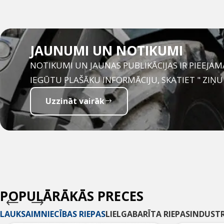
JAUNUMI UN NOTIKUMI
NOTIKUMI UN JAUNAS PUBLIKĀCIJAS IR PIEEJAMA
IEGŪTU PLAŠĀKU INFORMĀCIJU, SKATIET " ZIŅU
Uzzināt vairāk
POPULĀRĀKĀS PRECES
LAUKSAIMNIECĪBAS RIEPAS
LIELGABARĪTA RIEPAS
INDUSTR