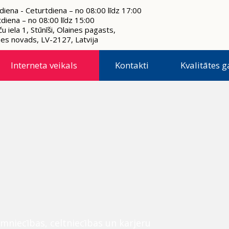
diena - Ceturtdiena – no 08:00 līdz 17:00
tdiena – no 08:00 līdz 15:00
u iela 1, Stūnīši, Olaines pagasts,
nes novads, LV-2127, Latvija
Interneta veikals
Kontakti
Kvalitātes g
mniecības, celtniecības un karjeru