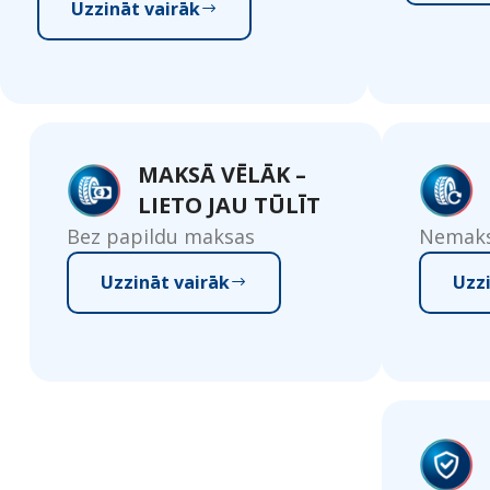
Uzzināt vairāk
MAKSĀ VĒLĀK –
LIETO JAU TŪLĪT
Bez papildu maksas
Nemaksā
Uzzināt vairāk
Uzz