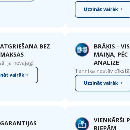
Uzzināt vairāk
ATGRIEŠANA BEZ
BRĀĶIS – VI
MAKSAS
MAIŅA, PĒC
ANALĪZE
, ja nevajag!
Tehnika nestāv dīkstā
ināt vairāk
Uzzināt vairāk
VIENKĀRŠI 
GARANTIJAS
RIEPĀM