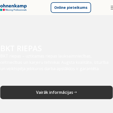
Online pieteikums
BKT RIEPAS
BKT riepas – uzticamas riepas lauksaimniecības,
celtniecības un karjeru tehnikai. Augsta kvalitāte, izturība
un veiktspēja jebkuros darba apstākļos ir garantēta.
Vairāk informācijas