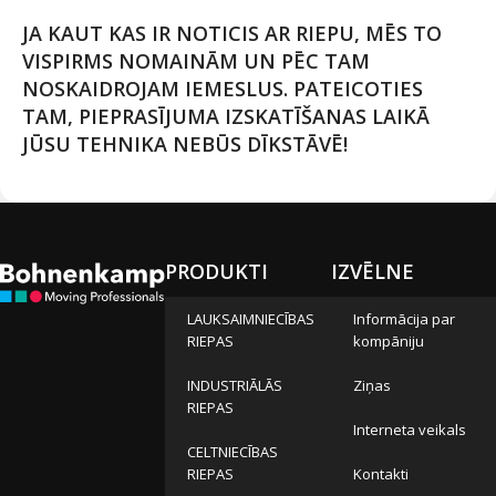
JA KAUT KAS IR NOTICIS AR RIEPU, MĒS TO
VISPIRMS NOMAINĀM UN PĒC TAM
NOSKAIDROJAM IEMESLUS. PATEICOTIES
TAM, PIEPRASĪJUMA IZSKATĪŠANAS LAIKĀ
JŪSU TEHNIKA NEBŪS DĪKSTĀVĒ!
PRODUKTI
IZVĒLNE
LAUKSAIMNIECĪBAS
Informācija par
RIEPAS
kompāniju
INDUSTRIĀLĀS
Ziņas
RIEPAS
Interneta veikals
CELTNIECĪBAS
RIEPAS
Kontakti