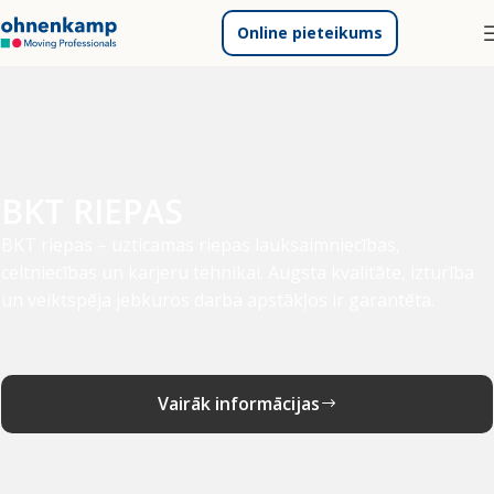
Online pieteikums
BKT RIEPAS
BKT riepas – uzticamas riepas lauksaimniecības,
celtniecības un karjeru tehnikai. Augsta kvalitāte, izturība
un veiktspēja jebkuros darba apstākļos ir garantēta.
Vairāk informācijas