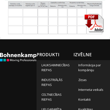
PRODUKTI
IZVĒLNE
LAUKSAIMNIECĪBAS
Informācija par
RIEPAS
kompāniju
INDUSTRIĀLĀS
Ziņas
RIEPAS
Interneta veikals
CELTNIECĪBAS
RIEPAS
Kontakti
LIELGABARĪTA
Kvalitātes