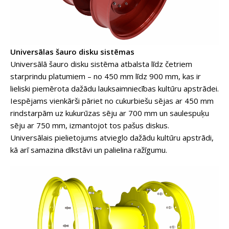
Universālas šauro disku sistēmas
Universālā šauro disku sistēma atbalsta līdz četriem
starprindu platumiem – no 450 mm līdz 900 mm, kas ir
lieliski piemērota dažādu lauksaimniecības kultūru apstrādei.
Iespējams vienkārši pāriet no cukurbiešu sējas ar 450 mm
rindstarpām uz kukurūzas sēju ar 700 mm un saulespuķu
sēju ar 750 mm, izmantojot tos pašus diskus.
Universālais pielietojums atvieglo dažādu kultūru apstrādi,
kā arī samazina dīkstāvi un palielina ražīgumu.