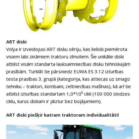
ART diski
Volya ir izveidojusi ART disku sēriju, kas lieliski piemērota
visiem labi zināmiem traktoru zīmoliem. Šie unikālie diski
atbilst visām standarta lauksaimniecības disku tehniskajām
prasībām. Turklāt tie pārsniedz EUWA ES 3.12 izturības
testa prasības 3. grupā (kategorija, kas attiecas uz smago
tehniku – traktori, kombaini, celtniecības mašīnas), kā arī tie
atbilst izturības standartam 1,0*10⁵ cikli (100 000 slodzes
ciklu, kurus diskam ir jāiztur bez bojājumiem).
ART diski piešķir katram traktoram individualitāti!