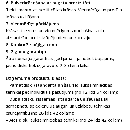
6. Pulverkrāsošana ar augstu precizitāti
Tiek izmantotas sertificētas krāsas. Vienmērīga un precīza
krāsas uzklāšana.
7. Vienmērīgs pārklājums
Krāsas biezums un vienmērīgums nodrošina izcilu
aizsardzību pret skrāpējumiem un koroziju
.
8. Konkurētspējīga cena
9. 2 gadu garantija
Ātra nomaiņa garantijas gadījumā – ja notiek bojājums,
jauns disks tiek izgatavots 2–3 dienu laikā.
Uzņēmuma produktu klāsts:
–
Pamatdiski (standarta un šaurie)
lauksaimniecības
tehnikai pēc individuāla pasūtījuma (no 12 līdz 54 collām);
–
Dubultdisku sistēmas (standarta un šaurās)
, lai
samazinātu spiedienu uz augsni un uzlabotu tehnikas
caurejamību (no 28 līdz 42 collām);
–
ART diski
lauksaimniecības tehnikai (no 24 līdz 42 collām).