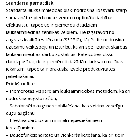
Standarta pamatdiski
Standarta lauksaimniecības diski nodrošina līdzsvaru starp
samazinātu spiedienu uz zemi un optimālu darbības
efektivitāti, tāpēc tie ir piemēroti daudziem
lauksaimniecības tehnikas veidiem. Tie izgatavoti no
augstas kvalitātes tērauda (S355J2), tāpēc tie nodrošina
uzticamu veiktspēju un izturību, kā arī spēj izturēt skarbus
lauksaimniecības darbu apstākļus. Pateicoties disku
daudzpusībai, tie ir piemēroti dažādām lauksaimniecības
iekārtām, tāpēc tā ir praktiska izvēle produktivitātes
palielināšanai.
Priekšrocības:
– Piemērotas vispārējām lauksaimniecības metodēm, kā arī
nodrošina augstu ražību;
– Sabalansēta augsnes sablīvēšana, kas veicina veselīgu
augu augšanu;
– Efektīva darbība ar minimāli nepieciešamiem
iestatījumiem;
– Daudzfunkcionalitāte un vienkārša lietošana, kā arī tie ir