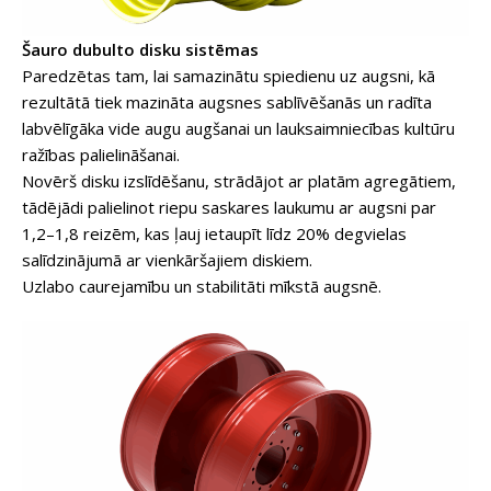
Šauro dubulto disku sistēmas
Paredzētas tam, lai samazinātu spiedienu uz augsni, kā
rezultātā tiek mazināta augsnes sablīvēšanās un radīta
labvēlīgāka vide augu augšanai un lauksaimniecības kultūru
ražības palielināšanai.
Novērš disku izslīdēšanu, strādājot ar platām agregātiem,
tādējādi palielinot riepu saskares laukumu ar augsni par
1,2–1,8 reizēm, kas ļauj ietaupīt līdz 20% degvielas
salīdzinājumā ar vienkāršajiem diskiem.
Uzlabo caurejamību un stabilitāti mīkstā augsnē.