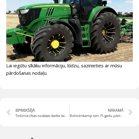
Lai iegūtu sīkāku informāciju, lūdzu, sazinieties ar mūsu
pārdošanas nodaļu.
IEPRIEKŠĒJĀ
NĀKAMĀ
Tirdzniecības nodaļas darba laiks 13.06.2025
Bohnenkamp svin 75 gadu jubileju: Mērķtiecīgs ceļš pretī profesionālai lietošanai paredzēto riepu un disku vadošā piegādātāja statusa iegūšanai