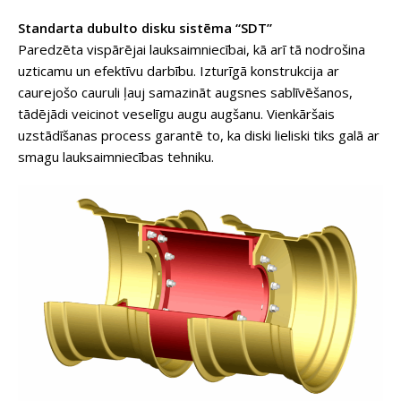
Standarta dubulto disku sistēma “SDT”
Paredzēta vispārējai lauksaimniecībai, kā arī tā nodrošina
uzticamu un efektīvu darbību. Izturīgā konstrukcija ar
caurejošo cauruli ļauj samazināt augsnes sablīvēšanos,
tādējādi veicinot veselīgu augu augšanu. Vienkāršais
uzstādīšanas process garantē to, ka diski lieliski tiks galā ar
smagu lauksaimniecības tehniku.