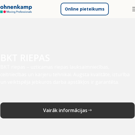
Online pieteikums
BKT RIEPAS
BKT riepas – uzticamas riepas lauksaimniecības,
celtniecības un karjeru tehnikai. Augsta kvalitāte, izturība
un veiktspēja jebkuros darba apstākļos ir garantēta.
Vairāk informācijas