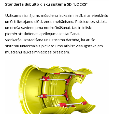
Standarta dubulto disku sistēma SD “LOCKS”
Uzticams risinājums mūsdienu lauksaimniecībai ar vienkāršu
un ērti lietojamu slēdzenes mehānismu. Pateicoties stabila
un droša savienojuma nodrošināšanai, tas ir lieliski
piemērots ikdienas aprīkojuma iestatīšanai.
Vienkāršā uzstādīšana un uzticamā darbība, kā arī šo
sistēmu universālais pielietojums atbilst visaugstākajām
mūsdienu lauksaimniecības prasībām.