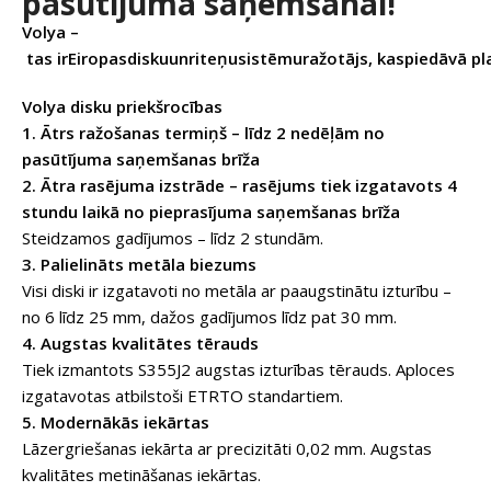
pasūtījuma saņemšanai!
Volya
–
tas ir
Eiropas
disku
un
rite
ņ
u
sist
ē
mu
ra
ž
ot
ā
js
,
kas
pied
ā
v
ā
pl
Volya disku priekšrocības
1. Ātrs ražošanas termiņš – līdz 2 nedēļām no
pasūtījuma saņemšanas brīža
2. Ātra rasējuma izstrāde – rasējums tiek izgatavots 4
stundu laikā no pieprasījuma saņemšanas brīža
Steidzamos gadījumos – līdz 2 stundām.
3. Palielināts metāla biezums
Visi diski ir izgatavoti no metāla ar paaugstinātu izturību –
no 6 līdz 25 mm, dažos gadījumos līdz pat 30 mm.
4. Augstas kvalitātes tērauds
Tiek izmantots S355J2 augstas izturības tērauds. Aploces
izgatavotas atbilstoši ETRTO standartiem.
5. Modernākās iekārtas
Lāzergriešanas iekārta ar precizitāti 0,02 mm. Augstas
kvalitātes metināšanas iekārtas.