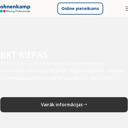
Online pieteikums
BKT RIEPAS
BKT riepas – uzticamas riepas lauksaimniecības,
celtniecības un karjeru tehnikai. Augsta kvalitāte, izturība
un veiktspēja jebkuros darba apstākļos ir garantēta.
Vairāk informācijas