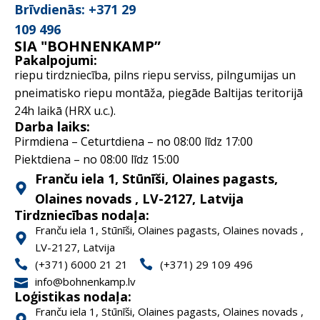
Brīvdienās: +371 29
109 496
SIA "BOHNENKAMP”
Pakalpojumi:
riepu tirdzniecība, pilns riepu serviss, pilngumijas un
pneimatisko riepu montāža, piegāde Baltijas teritorijā
24h laikā (HRX u.c.).
Darba laiks:
Pirmdiena – Ceturtdiena – no 08:00 līdz 17:00
Piektdiena – no 08:00 līdz 15:00
Franču iela 1, Stūnīši, Olaines pagasts,
Olaines novads , LV-2127, Latvija
Tirdzniecības nodaļa:
Franču iela 1, Stūnīši, Olaines pagasts, Olaines novads ,
LV-2127, Latvija
(+371) 6000 21 21
(+371) 29 109 496
info@bohnenkamp.lv
Loģistikas nodaļa:
Franču iela 1, Stūnīši, Olaines pagasts, Olaines novads ,