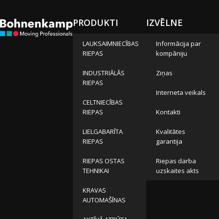
PRODUKTI
IZVĒLNE
LAUKSAIMNIECĪBAS
Informācija par
RIEPAS
kompāniju
INDUSTRIĀLĀS
Ziņas
RIEPAS
Interneta veikals
CELTNIECĪBAS
RIEPAS
Kontakti
LIELGABARĪTA
Kvalitātes
RIEPAS
garantija
RIEPAS OSTAS
Riepas darba
TEHNIKAI
uzskaites akts
KRAVAS
AUTOMAŠĪNAS