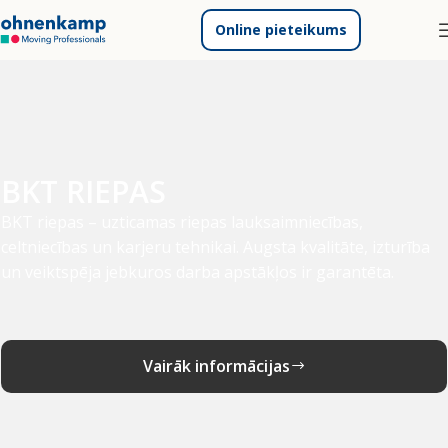
Online pieteikums
BKT RIEPAS
BKT riepas – uzticamas riepas lauksaimniecības,
celtniecības un karjeru tehnikai. Augsta kvalitāte, izturība
un veiktspēja jebkuros darba apstākļos ir garantēta.
Vairāk informācijas