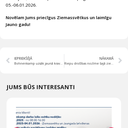
05.-06.01.2026.
Novēlam Jums priecīgus Ziemassvētkus un laimīgu
Jauno gadu!
IEPRIEKŠĒJĀ
NĀKAMĀ
Bohnenkamp uzsāk jaunā kravas automašīnu riepu zīmola Rovelo pārdošanu visā Eiropā.
Riepu drošības nozīme šajā ziemā
JUMS BŪS INTERESANTI