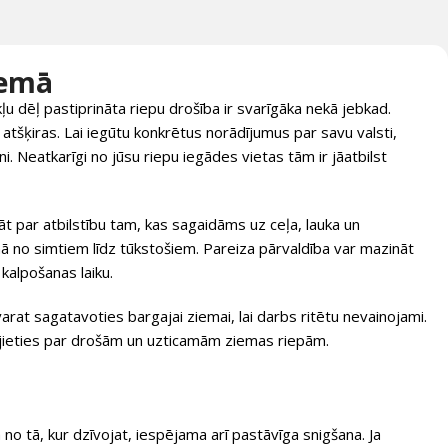
iemā
ļu dēļ pastiprināta riepu drošība ir svarīgāka nekā jebkad.
tšķiras. Lai iegūtu konkrētus norādījumus par savu valsti,
i. Neatkarīgi no jūsu riepu iegādes vietas tām ir jāatbilst
par atbilstību tam, kas sagaidāms uz ceļa, lauka un
 no simtiem līdz tūkstošiem. Pareiza pārvaldība var mazināt
kalpošanas laiku.
rat sagatavoties bargajai ziemai, lai darbs ritētu nevainojami.
pējieties par drošām un uzticamām ziemas riepām.
bā no tā, kur dzīvojat, iespējama arī pastāvīga snigšana. Ja