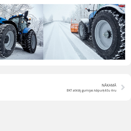
NĀKAMĀ
BKT atklāj gumijas kāpurķēžu ēru