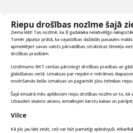
Riepu drošības nozīme šajā z
Ziema klāt! Tas nozīmē, ka šī gadalaika nelabvēlīgo laikapstāk
Tomēr jāpatur prātā, ka vajadzības dažādās pasaules malās a
apmeklējiet savas valsts pārvaldības struktūras tīmekļa vietn
drošības prasībām.
Uzņēmums BKT cenšas pārsniegt drošības prasības un gādāt 
glabāšanas vietā. Izmaksas par riepām ir mērāmas diapazonā
novēršamās lielās izmaksas un pagarināt jūsu tehnikas riepu 
Šajā emuārā mēs aplūkosim riepu drošības nozīmi un to, kā va
Izbaudiet skaisto ainavu, iemalkojiet karstu kakao un parū
Vilce
Kā jūs jau labi zināt, ceļi var būt pamatīgi apledojuši. Atkarī