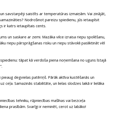
i un savstarpēji saistīts ar temperatūras izmaiņām. Vai zinājāt,
amazināties? Nodrošinot pareizu spiedienu, jūs ietaupīsit
ir katrs ietaupītais cents.
ums un saskare ar zemi. Mazāka vilce izraisa riepu spolēšanu,
āku riepu pārsprāgšanas risku un riepu stāvokli pasliktināt vēl
spiedienu: tāpat kā verdoša piena noņemšana no uguns īstajā
”.
īgi pieaug degvielas patēriņš. Pārāk aktīva kustēšanās un
z ceļa. Samazinās stabilitāte, un lielas slodzes laikā ir lielāka
imniecības tehniku, rūpniecības mašīnas vai bezceļa
iena prasībām. Svarīgi ir neminēt, cerot uz labāko!