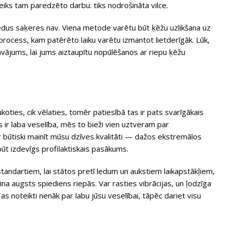
eiks tam paredzēto darbu: tiks nodrošināta vilce.
 ledus saķeres nav. Viena metode varētu būt ķēžu uzlikšana uz
process, kam patērēto laiku varētu izmantot lietderīgāk. Lūk,
ājums, lai jums aiztaupītu nopūlēšanos ar riepu ķēžu
koties, cik vēlaties, tomēr patiesībā tas ir pats svarīgākais
r laba veselība, mēs to bieži vien uztveram par
r būtiski mainīt mūsu dzīves kvalitāti — dažos ekstremālos
ūt izdevīgs profilaktiskais pasākums.
standartiem, lai stātos pretī ledum un aukstiem laikapstākļiem,
tina augsts spiediens riepās. Var rasties vibrācijas, un ļodzīga
as noteikti nenāk par labu jūsu veselībai, tāpēc dariet visu