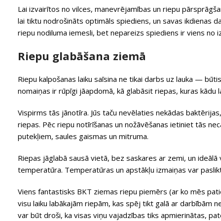
Lai izvairītos no vilces, manevrējamības un riepu pārsprāgš
lai tiktu nodrošināts optimāls spiediens, un savas ikdienas d
riepu nodiluma iemesli, bet nepareizs spiediens ir viens no i
Riepu glabāšana ziemā
Riepu kalpošanas laiku saīsina ne tikai darbs uz lauka — būt
nomaiņas ir rūpīgi jāapdomā, kā glabāsit riepas, kuras kādu la
Vispirms tās jānotīra. Jūs taču nevēlaties nekādas baktērija
riepas. Pēc riepu notīrīšanas un nožāvēšanas ietiniet tās n
putekļiem, saules gaismas un mitruma.
Riepas jāglabā sausā vietā, bez saskares ar zemi, un ideālā 
temperatūra. Temperatūras un apstākļu izmaiņas var paslikti
Viens fantastisks BKT ziemas riepu piemērs (ar ko mēs pati
visu laiku labākajām riepām, kas spēj tikt galā ar darbībām 
var būt droši, ka visas viņu vajadzības tiks apmierinātas, pa