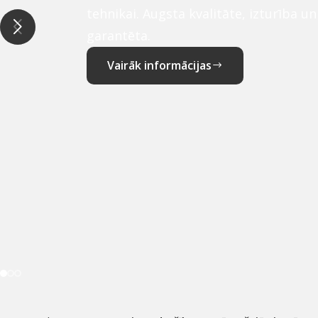
tehnikai. Augsta kvalitāte, izturība u
garantēta.
Vairāk informācijas