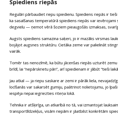
Spiediens riepās
Regulāri pārbaudiet riepu spiedienu. Spiediens riepās ir tieš
ka sasalšanas temperatūrā spiediens riepās var ievērojami s
degvielu — ņemot vērā šoziem pieaugošās izmaksas, svarīgs 
Augsts spiediens samazina saķeri, jo ir mazāks virsmas lauk
bojājot augsnes struktūru. Cietāka zeme var palielināt stingr
vairāk.
Tomēr tas nenozīmē, ka būtu jācenšas riepās uzturēt zemu 
brīdī, lai “nepārskrietu pāri”, arī spiedienam ir jābūt “tieši laikā
Jau atkal — ja riepu saskare ar zemi ir pārāk liela, nevajadz
locīšanās var sakarsēt gumiju, paātrinot nolietojumu, jo īpaši u
iespēja riepai iegriezties riteņa lokā.
Tehnika ir atšķirīga, un atkarībā no tā, vai izmantojat lauksa
transportlīdzekļus, visām riepām ir jāatbilst konkrētām spied