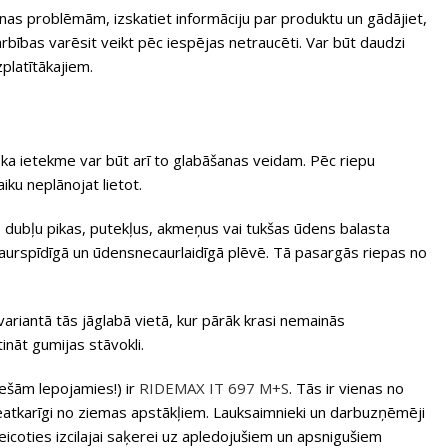
anas problēmām, izskatiet informāciju par produktu un gādājiet,
arbības varēsit veikt pēc iespējas netraucēti. Var būt daudzi
zplatītākajiem.
iska ietekme var būt arī to glabāšanas veidam. Pēc riepu
iku neplānojat lietot.
s, dubļu pikas, putekļus, akmeņus vai tukšas ūdens balasta
ecaurspīdīgā un ūdensnecaurlaidīgā plēvē. Tā pasargās riepas no
variantā tās jāglabā vietā, kur pārāk krasi nemainās
nāt gumijas stāvokli.
ešām lepojamies!) ir
RIDEMAX IT 697 M+S
. Tās ir vienas no
neatkarīgi no ziemas apstākļiem. Lauksaimnieki un darbuzņēmēji
teicoties izcilajai saķerei uz apledojušiem un apsnigušiem