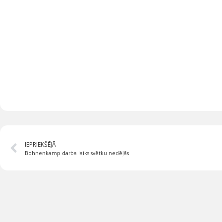
IEPRIEKŠĒJĀ
Bohnenkamp darba laiks svētku nedēļās