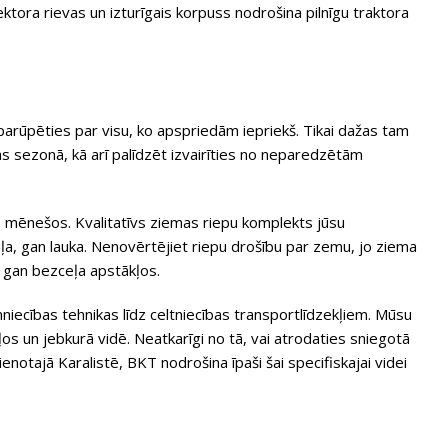
tora rievas un izturīgais korpuss nodrošina pilnīgu traktora
arūpēties par visu, ko apspriedām iepriekš. Tikai dažas tam
mas sezonā, kā arī palīdzēt izvairīties no neparedzētām
 mēnešos. Kvalitatīvs ziemas riepu komplekts jūsu
eļa, gan lauka. Nenovērtējiet riepu drošību par zemu, jo ziema
, gan bezceļa apstākļos.
cības tehnikas līdz celtniecības transportlīdzekļiem. Mūsu
os un jebkurā vidē. Neatkarīgi no tā, vai atrodaties sniegotā
enotajā Karalistē, BKT nodrošina īpaši šai specifiskajai videi