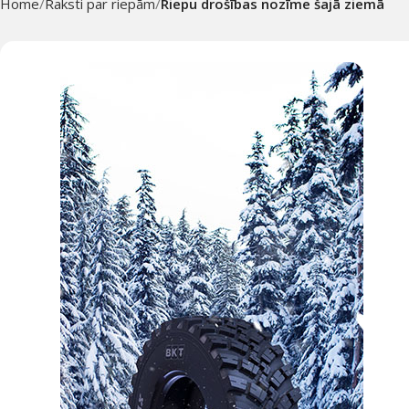
Home
Raksti par riepām
Riepu drošības nozīme šajā ziemā