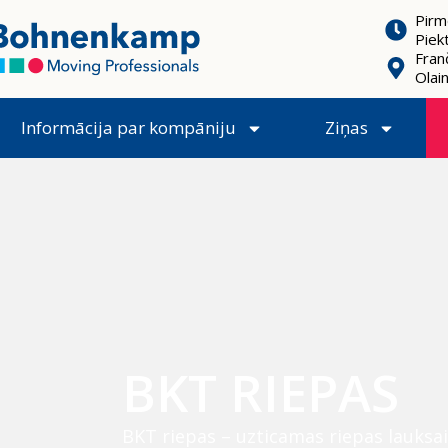
Pirm
Piek
Franč
Olai
Informācija par kompāniju
Ziņas
BKT RIEPAS
BKT riepas – uzticamas riepas lauksai