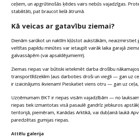
ceļiem, un apgrūtinošās ķēdes vairs nebūs vajadzīgas. Protek
stabilitāti, pat braucot lielā ātrumā.
Kā veicas ar gatavību ziemai?
Dienām sarūkot un naktīm kļūstot aukstākām, neaizmirstiet p
veltītas papildu minūtes var ietaupīt vairāk laika garajā zie
galvassāpēm (vai apsaldējumiem!).
Ziemas riepas var būtiski ietekmēt darba drošību nākamajos
transportlīdzeklim ļaus darboties droši un viegli — gan uz c
ir izaicinājums ikvienam! Pieskatiet viens otru — gan uz ceļa
Uzņēmumam BKT ir riepas visām vajadzībām — no lauksaimnie
riepas tiek izmantotas visā pasaulē gandrīz jebkuros apstākļ
teritorijā, piemēram, Kanādas Arktikā, vai dubļainā laukā Apvi
paredzētas gumijas riepas.
Attēlu galerija