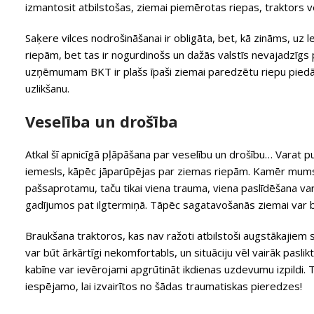
izmantosit atbilstošas, ziemai piemērotas riepas, traktors v
Saķere vilces nodrošināšanai ir obligāta, bet, kā zināms, uz
riepām, bet tas ir nogurdinošs un dažās valstīs nevajadzīgs 
uzņēmumam BKT ir plašs īpaši ziemai paredzētu riepu piedāv
uzlikšanu.
Veselība un drošība
Atkal šī apnicīgā pļāpāšana par veselību un drošību… Varat pu
iemesls, kāpēc jāparūpējas par ziemas riepām. Kamēr mums i
pašsaprotamu, taču tikai viena trauma, viena paslīdēšana va
gadījumos pat ilgtermiņā. Tāpēc sagatavošanās ziemai var b
Braukšana traktoros, kas nav ražoti atbilstoši augstākajiem 
var būt ārkārtīgi nekomfortabls, un situāciju vēl vairāk paslik
kabīne var ievērojami apgrūtināt ikdienas uzdevumu izpildi. T
iespējamo, lai izvairītos no šādas traumatiskas pieredzes!