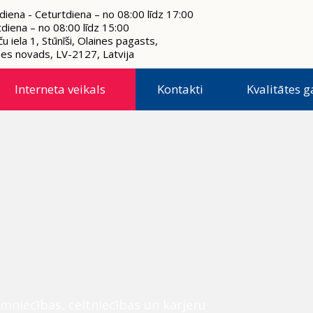
diena - Ceturtdiena – no 08:00 līdz 17:00
tdiena – no 08:00 līdz 15:00
u iela 1, Stūnīši, Olaines pagasts,
nes novads, LV-2127, Latvija
Interneta veikals
Kontakti
Kvalitātes g
mniecības, celtniecības un karjeru