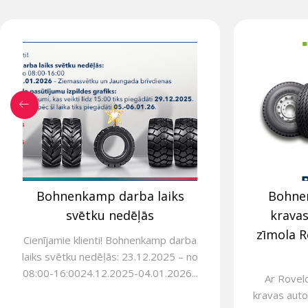
Bohnenkamp darba laiks
Bohne
svētku nedēļās
krava
zīmola R
Cienījamie klienti! Bohnenkamp darba
laiks svētku nedēļās: 23.12.2025 – no
08:00-16:0024.12.2025-04.01.2026...
Ar Rovel
kravas auto