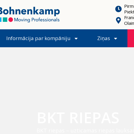
Pirm
Piek
Franč
Olai
Informācija par kompāniju
Ziņas
BKT RIEPAS
BKT riepas – uzticamas riepas lauksai