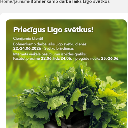
Home
Jaunumi
Bohnenkamp darba laiks Līgo svētkos