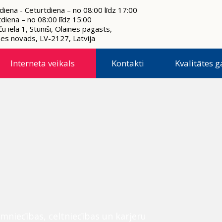
diena - Ceturtdiena – no 08:00 līdz 17:00
tdiena – no 08:00 līdz 15:00
u iela 1, Stūnīši, Olaines pagasts,
nes novads, LV-2127, Latvija
Interneta veikals
Kontakti
Kvalitātes g
mniecības, celtniecības un karjeru