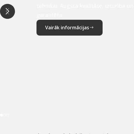
tehnikai. Augsta kvalitāte, izturība u
garantēta.
Vairāk informācijas