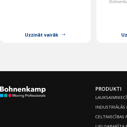
Bohnenkam
Uzzināt vairāk
Uz
PRODUKTI
LAUKSAIMNIECĪ
INDUSTRIĀLĀS 
CELTNIECĪBAS 
LIELGABARĪTA 