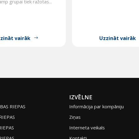
p grupai tiek ražotas...
zināt vairāk
Uzzināt vairāk
IZVĒLNE
BAS RIEPAS
Informācija par kompāniju
RIEPAS
Ziņas
RIEPAS
Interneta veikals
RIEPAS
Kontakti