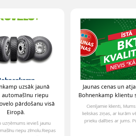
nkamp uzsāk jaunā
Jaunas cenas un atj
s automašīnu riepu
Bohnenkamp klientu 
ovelo pārdošanu visā
Cienījamie klienti, Mums 
Eiropā.
lieliskas ziņas, ar kurām v
prieku dalīties ar jums. Pi
o uzņēmums ievieš jaunu
mašīnu riepu zīmolu.Riepas