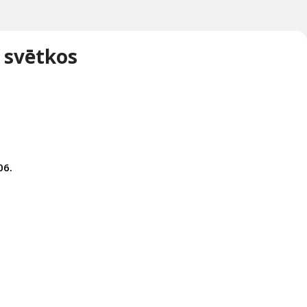
 svētkos
06.