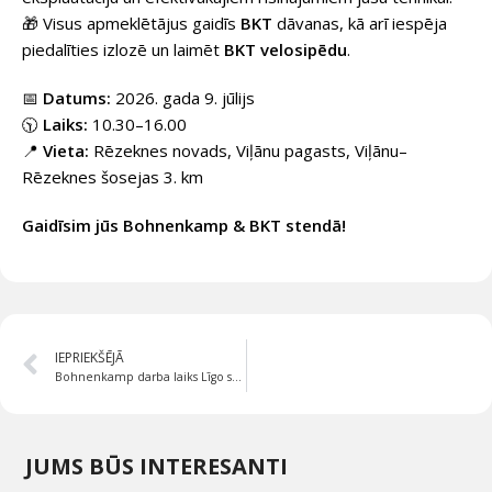
🎁 Visus apmeklētājus gaidīs
BKT
dāvanas, kā arī iespēja
piedalīties izlozē un laimēt
BKT velosipēdu
.
📅
Datums:
2026. gada 9. jūlijs
🕥
Laiks:
10.30–16.00
📍
Vieta:
Rēzeknes novads, Viļānu pagasts, Viļānu–
Rēzeknes šosejas 3. km
Gaidīsim jūs Bohnenkamp & BKT stendā!
IEPRIEKŠĒJĀ
Bohnenkamp darba laiks Līgo svētkos
JUMS BŪS INTERESANTI