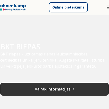
Online pieteikums
BKT RIEPAS
BKT riepas – uzticamas riepas lauksaimniecības,
celtniecības un karjeru tehnikai. Augsta kvalitāte, izturība
un veiktspēja jebkuros darba apstākļos ir garantēta.
Vairāk informācijas