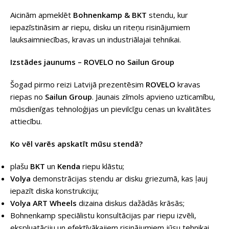
Aicinām apmeklēt
Bohnenkamp & BKT
stendu, kur
iepazīstināsim ar riepu, disku un riteņu risinājumiem
lauksaimniecības, kravas un industriālajai tehnikai.
Izstādes jaunums – ROVELO no Sailun Group
Šogad pirmo reizi Latvijā prezentēsim
ROVELO
kravas
riepas no
Sailun Group
. Jaunais zīmols apvieno uzticamību,
mūsdienīgas tehnoloģijas un pievilcīgu cenas un kvalitātes
attiecību.
Ko vēl varēs apskatīt mūsu stendā?
plašu
BKT
un
Kenda
riepu klāstu;
Volya
demonstrācijas stendu ar disku griezumā, kas ļauj
iepazīt diska konstrukciju;
Volya ART Wheels
dizaina diskus dažādās krāsās;
Bohnenkamp speciālistu konsultācijas par riepu izvēli,
ekspluatāciju un efektīvākajiem risinājumiem jūsu tehnikai.