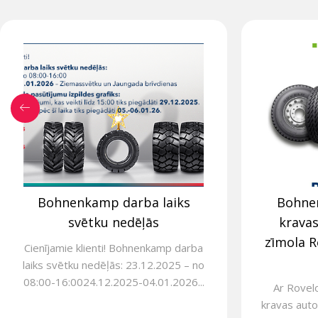
Bohnenkamp darba laiks
Bohne
svētku nedēļās
krava
zīmola R
Cienījamie klienti! Bohnenkamp darba
laiks svētku nedēļās: 23.12.2025 – no
08:00-16:0024.12.2025-04.01.2026...
Ar Rovel
kravas auto