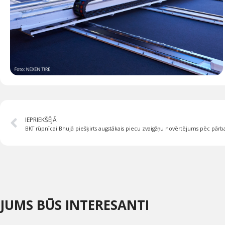
IEPRIEKŠĒJĀ
BKT rūpnīcai Bhujā piešķirts augstākais piecu zvaigžņu novērtējums pēc pār
JUMS BŪS INTERESANTI