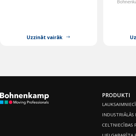
Bohnenkam
Uzzināt vairāk
Uz
PRODUKTI
LAUKSAIMNIECĪ
INDUSTRIĀLĀS 
CELTNIECĪBAS 
LIELGABARĪTA 