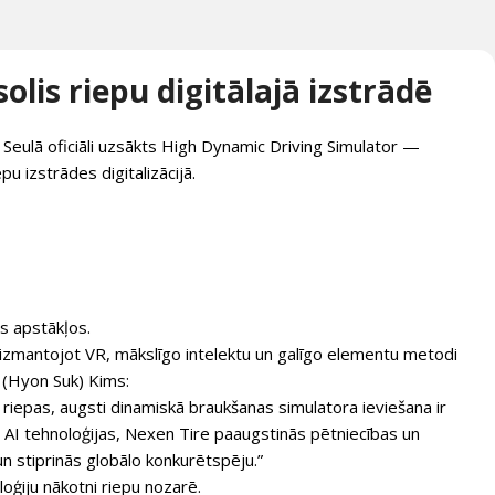
lis riepu digitālajā izstrādē
 Seulā oficiāli uzsākts High Dynamic Driving Simulator —
pu izstrādes digitalizācijā.
os apstākļos.
, izmantojot VR, mākslīgo intelektu un galīgo elementu metodi
 (Hyon Suk) Kims:
 riepas, augsti dinamiskā braukšanas simulatora ieviešana ir
n AI tehnoloģijas, Nexen Tire paaugstinās pētniecības un
 un stiprinās globālo konkurētspēju.”
loģiju nākotni riepu nozarē.