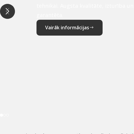
tehnikai. Augsta kvalitāte, izturība u
garantēta.
Vairāk informācijas