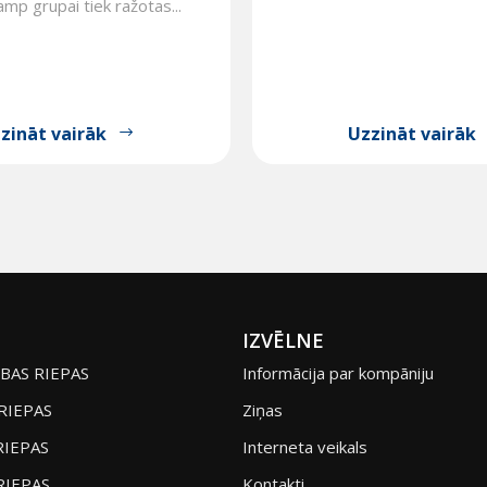
p grupai tiek ražotas...
zināt vairāk
Uzzināt vairāk
IZVĒLNE
BAS RIEPAS
Informācija par kompāniju
RIEPAS
Ziņas
RIEPAS
Interneta veikals
RIEPAS
Kontakti