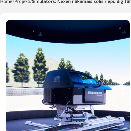
Home
Projekti
Simulators: Nexen nākamais solis riepu digitāl