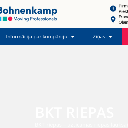
Pirm
Piek
Franč
Olai
Informācija par kompāniju
Ziņas
BKT RIEPAS
BKT riepas – uzticamas riepas lauksai