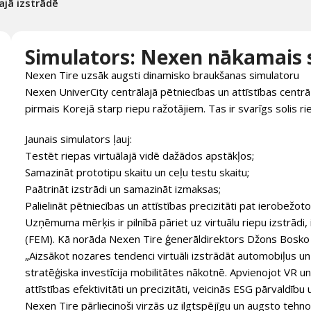
ajā izstrādē
Simulators: Nexen nākamais so
Nexen Tire uzsāk augsti dinamisko braukšanas simulatoru
Nexen UniverCity centrālajā pētniecības un attīstības centrā
pirmais Korejā starp riepu ražotājiem. Tas ir svarīgs solis rie
Jaunais simulators ļauj:
Testēt riepas virtuālajā vidē dažādos apstākļos;
Samazināt prototipu skaitu un ceļu testu skaitu;
Paātrināt izstrādi un samazināt izmaksas;
Palielināt pētniecības un attīstības precizitāti pat ierobežot
Uzņēmuma mērķis ir pilnībā pāriet uz virtuālu riepu izstrādi
(FEM). Kā norāda Nexen Tire ģenerāldirektors Džons Bosko
„Aizsākot nozares tendenci virtuāli izstrādāt automobiļus un
stratēģiska investīcija mobilitātes nākotnē. Apvienojot VR u
attīstības efektivitāti un precizitāti, veicinās ESG pārvaldību
Nexen Tire pārliecinoši virzās uz ilgtspējīgu un augsto tehno