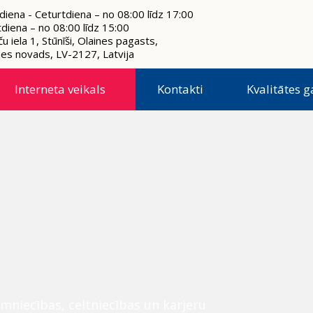
diena - Ceturtdiena – no 08:00 līdz 17:00
tdiena – no 08:00 līdz 15:00
u iela 1, Stūnīši, Olaines pagasts,
nes novads, LV-2127, Latvija
Interneta veikals
Kontakti
Kvalitātes g
mniecības, celtniecības un karjeru