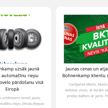
nkamp uzsāk jaunā
Jaunas cenas un atj
s automašīnu riepu
Bohnenkamp klientu 
ovelo pārdošanu visā
Cienījamie klienti, Mums 
Eiropā.
lieliskas ziņas, ar kurām v
prieku dalīties ar jums. Pi
o uzņēmums ievieš jaunu
mašīnu riepu zīmolu.Riepas