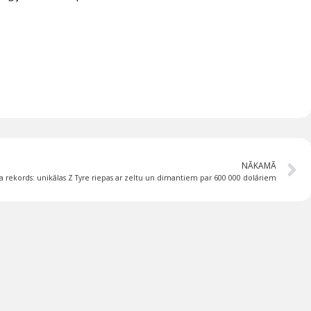
NĀKAMĀ
a rekords: unikālas Z Tyre riepas ar zeltu un dimantiem par 600 000 dolāriem