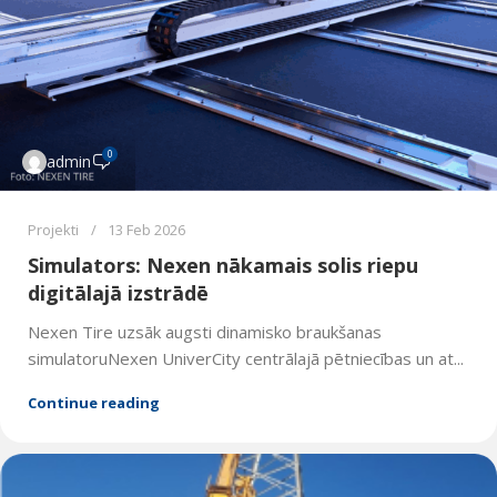
0
admin
Projekti
13 Feb 2026
Simulators: Nexen nākamais solis riepu
digitālajā izstrādē
Nexen Tire uzsāk augsti dinamisko braukšanas
simulatoruNexen UniverCity centrālajā pētniecības un at...
Continue reading