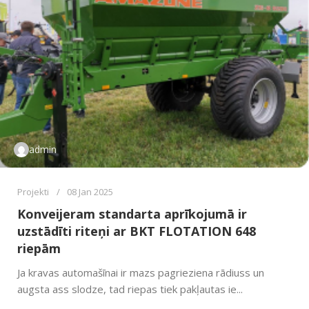
admin
Projekti
08 Jan 2025
Konveijeram standarta aprīkojumā ir
uzstādīti riteņi ar BKT FLOTATION 648
riepām
Ja kravas automašīnai ir mazs pagrieziena rādiuss un
augsta ass slodze, tad riepas tiek pakļautas ie...