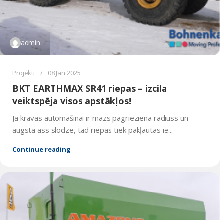
admin
Projekti
08 Jan 2025
BKT EARTHMAX SR41 riepas – izcila
veiktspēja visos apstākļos!
Ja kravas automašīnai ir mazs pagrieziena rādiuss un
augsta ass slodze, tad riepas tiek pakļautas ie...
Continue reading