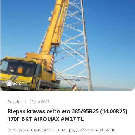
admin
Projekti
08 Jan 2025
Riepas kravas celtņiem 385/95R25 (14.00R25)
170F BKT AIROMAX AM27 TL
Ja kravas automašīnai ir mazs pagrieziena rādiuss un