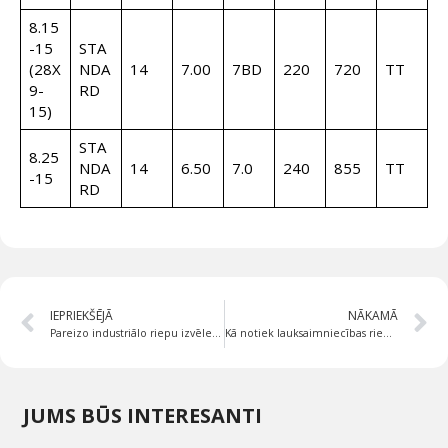
8.15
-15
STA
(28X
NDA
14
7.00
7BD
220
720
TT
9-
RD
15)
STA
8.25
NDA
14
6.50
7.0
240
855
TT
-15
RD
IEPRIEKŠĒJĀ
NĀKAMĀ
Pareizo industriālo riepu izvēle materiālu pārvietošanas iekārtām
Kā notiek lauksaimniecības riepu pašattīrīšanās, un kā tā palīdz?
JUMS BŪS INTERESANTI