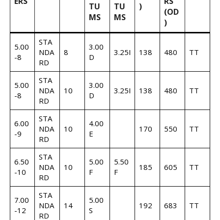
ĒRS
RS
TU
TU
)
(OD
MS
MS
)
STA
5.00
3.00
NDA
8
3.25I
138
480
TT
-8
D
RD
STA
5.00
3.00
NDA
10
3.25I
138
480
TT
-8
D
RD
STA
6.00
4.00
NDA
10
170
550
TT
-9
E
RD
STA
6.50
5.00
5.50
NDA
10
185
605
TT
-10
F
F
RD
STA
7.00
5.00
NDA
14
192
683
TT
-12
S
RD