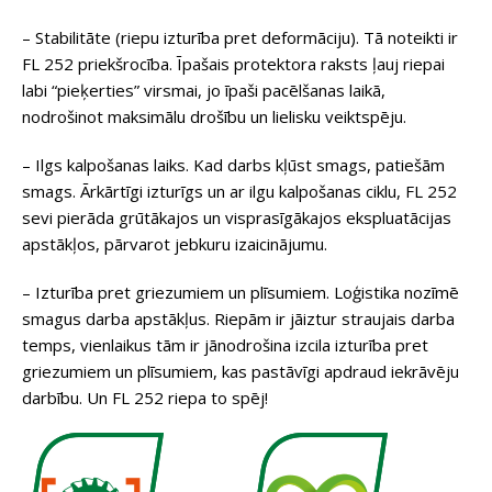
– Stabilitāte (riepu izturība pret deformāciju). Tā noteikti ir
FL 252 priekšrocība. Īpašais protektora raksts ļauj riepai
labi “pieķerties” virsmai, jo īpaši pacēlšanas laikā,
nodrošinot maksimālu drošību un lielisku veiktspēju.
– Ilgs kalpošanas laiks. Kad darbs kļūst smags, patiešām
smags. Ārkārtīgi izturīgs un ar ilgu kalpošanas ciklu, FL 252
sevi pierāda grūtākajos un visprasīgākajos ekspluatācijas
apstākļos, pārvarot jebkuru izaicinājumu.
– Izturība pret griezumiem un plīsumiem. Loģistika nozīmē
smagus darba apstākļus. Riepām ir jāiztur straujais darba
temps, vienlaikus tām ir jānodrošina izcila izturība pret
griezumiem un plīsumiem, kas pastāvīgi apdraud iekrāvēju
darbību. Un FL 252 riepa to spēj!