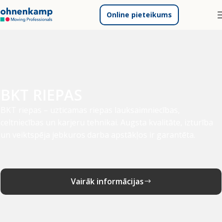
Online pieteikums
BKT RIEPAS
BKT riepas – uzticamas riepas lauksaimniecības,
celtniecības un karjeru tehnikai. Augsta kvalitāte, izturība
un veiktspēja jebkuros darba apstākļos ir garantēta.
Vairāk informācijas