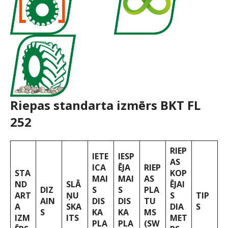
Riepas standarta izmērs BKT FL
252
RIEP
IETE
IESP
AS
ICA
ĒJA
RIEP
STA
KOP
MAI
MAI
AS
ND
SLĀ
ĒJAI
DIZ
S
S
PLA
ART
ŅU
S
TIP
AIN
DIS
DIS
TU
A
SKA
DIA
S
S
KA
KA
MS
IZM
ITS
MET
PLA
PLA
(SW