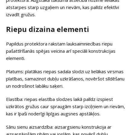
protektorā. Augstāka tukšuma attiecība nozīmē lielākas
atstarpes starp uzgaļiem un rievām, kas palīdz efektīvi
izvadīt gružus.
Riepu dizaina elementi
Papildus protektora rakstam lauksaimniecības riepu
pašattīrīšanās spējas veicina arī speciāli konstrukcijas
elementi.
Platums: platākas riepas sadala slodzi uz lielākas virsmas
platības, samazinot dubļu uzkrāšanos, novēršot slīdēšanu
un nodrošinot labāku saķeri.
Elastība: riepas elastība slodzes laikā palīdz izspiest
uzkrātos gružus caur spraugām starp izciļņiem un rievām,
kas ir īpaši noderīgi lipīgas augsnes apstākļos.
Sānu sienu aizsardzība: aizsargsienu konstrukcija ar
aizsargājošām ribām vai joslām, kas novērš dubļu