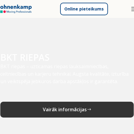
Online pieteikums
BKT RIEPAS
BKT riepas – uzticamas riepas lauksaimniecības,
celtniecības un karjeru tehnikai. Augsta kvalitāte, izturība
un veiktspēja jebkuros darba apstākļos ir garantēta.
Vairāk informācijas