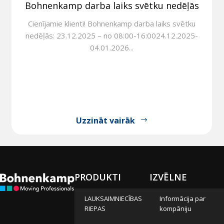
Bohnenkamp darba laiks svētku nedēļās
Cienījamie klienti! Bohnenkamp darba laiks svētku
nedēļās: 23.12.2025 – no 08:00-16:0024.12.2025-
04.01.2026...
Uzzināt vairāk
PRODUKTI
IZVĒLNE
LAUKSAIMNIECĪBAS
Informācija par
RIEPAS
kompāniju