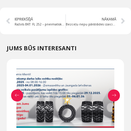
IEPRIEKŠĒJĀ
NĀKAMĀ
Ražots BKT: FL 252 – pneimatiskās riepas noliktavas dakšu iekrāvējiem
Bezceļu riepu pārstrādes izaicinājumi
JUMS BŪS INTERESANTI