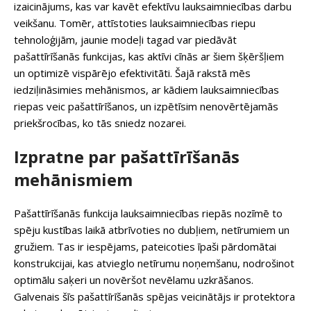
izaicinājums, kas var kavēt efektīvu lauksaimniecības darbu
veikšanu. Tomēr, attīstoties lauksaimniecības riepu
tehnoloģijām, jaunie modeļi tagad var piedāvāt
pašattīrīšanās funkcijas, kas aktīvi cīnās ar šiem šķēršļiem
un optimizē vispārējo efektivitāti. Šajā rakstā mēs
iedziļināsimies mehānismos, ar kādiem lauksaimniecības
riepas veic pašattīrīšanos, un izpētīsim nenovērtējamās
priekšrocības, ko tās sniedz nozarei.
Izpratne par pašattīrīšanās
mehānismiem
Pašattīrīšanās funkcija lauksaimniecības riepās nozīmē to
spēju kustības laikā atbrīvoties no dubļiem, netīrumiem un
gružiem. Tas ir iespējams, pateicoties īpaši pārdomātai
konstrukcijai, kas atvieglo netīrumu noņemšanu, nodrošinot
optimālu saķeri un novēršot nevēlamu uzkrāšanos.
Galvenais šīs pašattīrīšanās spējas veicinātājs ir protektora