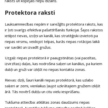
raksts un kopējais riepu dizains.
Protektora raksti
Lauksaimniecības riepām ir sarežģīts protektora raksts, kas
ir ļoti svarīgs efektīvai pašattīrīšanās funkcijai. Šajos rakstos
ietilpst rievas, izciļņi un kanāli, kas stratēģiski izvietoti pa
riepas virsmu, veidojot telpas, kurās riepas rotācijas laikā
var savākt un izvadīt gružus.
Uzgaļi: riepas protektorā ir paaugstinātas (vai paceltas,
izvirzītas) daļas, kas nodrošina saķeri un kanālus, pa kuriem
dubļi un gruži var izkļūt no riepas kontakta zonas.
Rievas: dziļi, šauri kanāli riepas protektorā, kas uzlabo
saķeri ar zemi, vienlaikus ļaujot uzkrātajiem gružiem izkļūt
ārā. Tās novērš dubļu un citu vielu iesprūšanu.
Tukšuma attiecība: atklātas zonas daudzums riepas