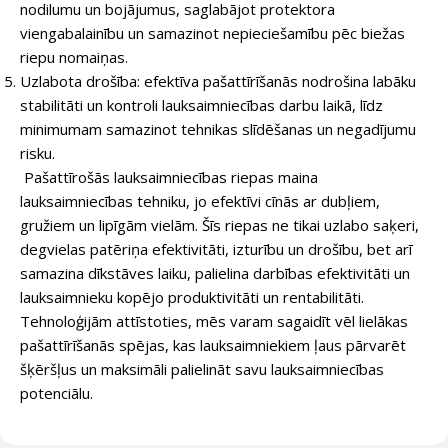
nodilumu un bojājumus, saglabājot protektora
viengabalainību un samazinot nepieciešamību pēc biežas
riepu nomaiņas.
Uzlabota drošība: efektīva pašattīrīšanās nodrošina labāku
stabilitāti un kontroli lauksaimniecības darbu laikā, līdz
minimumam samazinot tehnikas slīdēšanas un negadījumu
risku.
Pašattīrošās lauksaimniecības riepas maina
lauksaimniecības tehniku, jo efektīvi cīnās ar dubļiem,
gružiem un lipīgām vielām. Šīs riepas ne tikai uzlabo saķeri,
degvielas patēriņa efektivitāti, izturību un drošību, bet arī
samazina dīkstāves laiku, palielina darbības efektivitāti un
lauksaimnieku kopējo produktivitāti un rentabilitāti.
Tehnoloģijām attīstoties, mēs varam sagaidīt vēl lielākas
pašattīrīšanās spējas, kas lauksaimniekiem ļaus pārvarēt
šķēršļus un maksimāli palielināt savu lauksaimniecības
potenciālu.