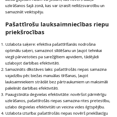
uzkrāšanos šajā zonā, kas var izraisīt nelīdzsvarotību un
samazināt veiktspēju.
Pašattīrošu lauksaimniecības riepu
priekšrocības
Uzlabota saķere: efektīva pašattīrīšanās nodrošina
optimālu saķeri, samazinot slīdēšanu un ļaujot tehnikai
viegli pārvietoties pa sarežģītiem apvidiem, tādējādi
uzlabojot darbības efektivitāti.
Samazināts dīkstāves laiks: pašattīrošās riepas samazina
vajadzību pēc biežas manuālas tīrīšanas, ļaujot
lauksaimniekiem strādāt bez pārtraukumiem un maksimāli
palielināt darbības efektivitāti.
Paaugstināta degvielas efektivitāte: novēršot pārmērīgu
uzkrāšanos, pašattīrošās riepas samazina rites pretestību,
uzlabo degvielas efektivitāti un veicina vides ilgtspējību.
Uzlabota izturība: pašattīrošās riepas novērš priekšlaicīgu