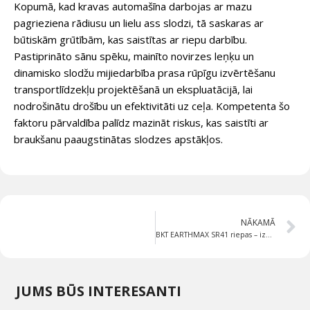
Kopumā, kad kravas automašīna darbojas ar mazu
pagrieziena rādiusu un lielu ass slodzi, tā saskaras ar
būtiskām grūtībām, kas saistītas ar riepu darbību.
Pastiprināto sānu spēku, mainīto novirzes leņķu un
dinamisko slodžu mijiedarbība prasa rūpīgu izvērtēšanu
transportlīdzekļu projektēšanā un ekspluatācijā, lai
nodrošinātu drošību un efektivitāti uz ceļa. Kompetenta šo
faktoru pārvaldība palīdz mazināt riskus, kas saistīti ar
braukšanu paaugstinātas slodzes apstākļos.
NĀKAMĀ
BKT EARTHMAX SR41 riepas – izcila veiktspēja visos apstākļos!
JUMS BŪS INTERESANTI