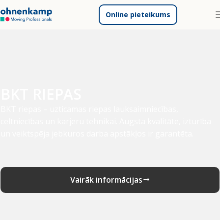
Online pieteikums
BKT RIEPAS
BKT riepas – uzticamas riepas lauksaimniecības,
celtniecības un karjeru tehnikai. Augsta kvalitāte, izturība
un veiktspēja jebkuros darba apstākļos ir garantēta.
Vairāk informācijas