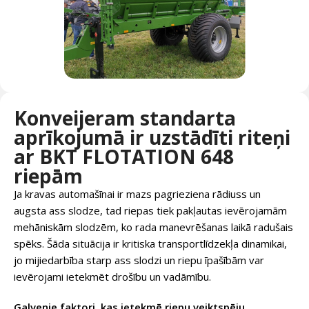
Konveijeram standarta
aprīkojumā ir uzstādīti riteņi
ar BKT FLOTATION 648
riepām
Ja kravas automašīnai ir mazs pagrieziena rādiuss un
augsta ass slodze, tad riepas tiek pakļautas ievērojamām
mehāniskām slodzēm, ko rada manevrēšanas laikā radušais
spēks. Šāda situācija ir kritiska transportlīdzekļa dinamikai,
jo mijiedarbība starp ass slodzi un riepu īpašībām var
ievērojami ietekmēt drošību un vadāmību.
Galvenie faktori, kas ietekmē riepu veiktspēju