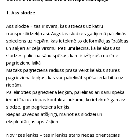
1. Ass slodze
Ass slodze – tas ir svars, kas attiecas uz katru
transportlīdzekļa asi. Augstas slodzes gadījumā palielinās
spiediens uz riepām, kas ietekmē to deformācijas īpašības
un saķeri ar ceļa virsmu. Pētījumi liecina, ka lielākas ass
slodzes palielina sānu spēkus, kam ir izšķiroša nozīme
pagriezienu laikā.
Mazāks pagrieziena rādiuss prasa veikt lielākus stūres
pagrieziena leņķus, kas var palielināt spēka iedarbību uz
riepām.
Palielinoties pagrieziena leņķim, palielinās arī sānu spēka
iedarbība uz riepas kontakta laukumu, ko ietekmē gan ass
slodze, gan pagrieziena leņķis.
Riepas uzvedas atšķirīgi, mainoties slodzei un
ekspluatācijas apstākļiem.
Novirzes leņķis – tas ir leņķis starp riepas orientācijas