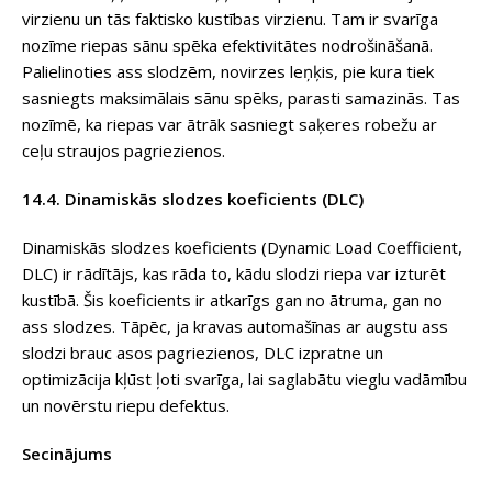
virzienu un tās faktisko kustības virzienu. Tam ir svarīga
nozīme riepas sānu spēka efektivitātes nodrošināšanā.
Palielinoties ass slodzēm, novirzes leņķis, pie kura tiek
sasniegts maksimālais sānu spēks, parasti samazinās. Tas
nozīmē, ka riepas var ātrāk sasniegt saķeres robežu ar
ceļu straujos pagriezienos.
14.4. Dinamiskās slodzes koeficients (DLC)
Dinamiskās slodzes koeficients (Dynamic Load Coefficient,
DLC) ir rādītājs, kas rāda to, kādu slodzi riepa var izturēt
kustībā. Šis koeficients ir atkarīgs gan no ātruma, gan no
ass slodzes. Tāpēc, ja kravas automašīnas ar augstu ass
slodzi brauc asos pagriezienos, DLC izpratne un
optimizācija kļūst ļoti svarīga, lai saglabātu vieglu vadāmību
un novērstu riepu defektus.
Secinājums