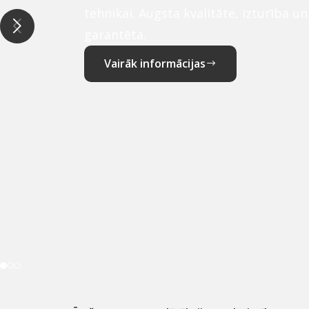
tehnikai. Augsta kvalitāte, izturība u
garantēta.
Vairāk informācijas