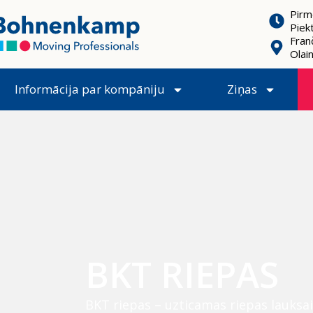
Pirm
Piek
Franč
Olai
Informācija par kompāniju
Ziņas
BKT RIEPAS
BKT riepas – uzticamas riepas lauksai