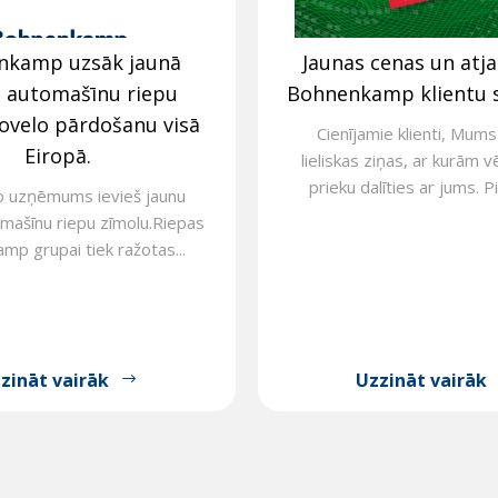
nkamp uzsāk jaunā
Jaunas cenas un atj
s automašīnu riepu
Bohnenkamp klientu 
ovelo pārdošanu visā
Cienījamie klienti, Mums 
Eiropā.
lieliskas ziņas, ar kurām v
prieku dalīties ar jums. Pi
o uzņēmums ievieš jaunu
mašīnu riepu zīmolu.Riepas
p grupai tiek ražotas...
zināt vairāk
Uzzināt vairāk