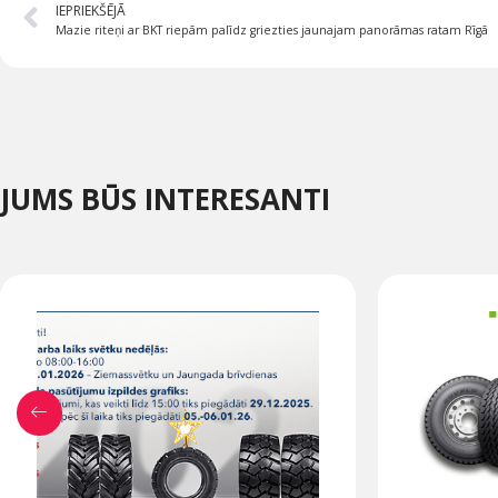
IEPRIEKŠĒJĀ
Mazie riteņi ar BKT riepām palīdz griezties jaunajam panorāmas ratam Rīgā
JUMS BŪS INTERESANTI