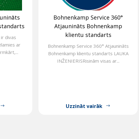
aunināts
Bohnenkamp Service 360°
standarts
Atjaunināts Bohnenkamp
klientu standarts
ir divas
ēlamies ar
Bohnenkamp Service 360° Atjaunināts
rmkārt,...
Bohnenkamp klientu standarts LAUKA
INŽENIERISRisinām visas ar...
Uzzināt vairāk