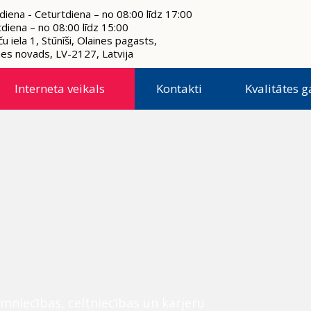
diena - Ceturtdiena – no 08:00 līdz 17:00
tdiena – no 08:00 līdz 15:00
u iela 1, Stūnīši, Olaines pagasts,
nes novads, LV-2127, Latvija
Interneta veikals
Kontakti
Kvalitātes g
mniecības, celtniecības un karjeru