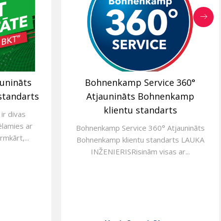
aunināts
Bohnenkamp Service 360°
standarts
Atjaunināts Bohnenkamp
klientu standarts
ir divas
ēlamies ar
Bohnenkamp Service 360° Atjaunināts
rmkārt,...
Bohnenkamp klientu standarts LAUKA
INŽENIERISRisinām visas ar...