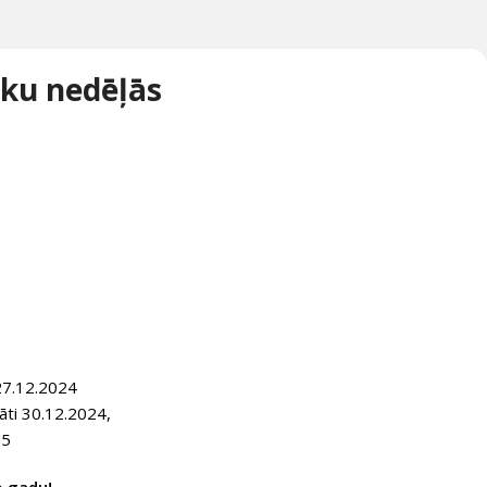
ku nedēļās
 27.12.2024
dāti 30.12.2024,
25