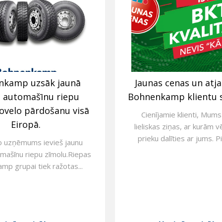
nkamp uzsāk jaunā
Jaunas cenas un atj
s automašīnu riepu
Bohnenkamp klientu 
ovelo pārdošanu visā
Cienījamie klienti, Mums 
Eiropā.
lieliskas ziņas, ar kurām v
prieku dalīties ar jums. Pi
o uzņēmums ievieš jaunu
mašīnu riepu zīmolu.Riepas
p grupai tiek ražotas...