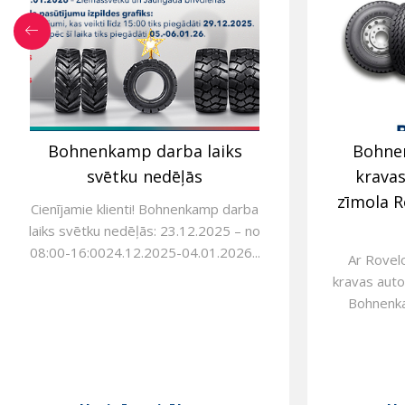
Bohnenkamp darba laiks
Bohne
svētku nedēļās
krava
zīmola R
Cienījamie klienti! Bohnenkamp darba
laiks svētku nedēļās: 23.12.2025 – no
08:00-16:0024.12.2025-04.01.2026...
Ar Rovel
kravas auto
Bohnenkam