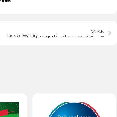
o gadu!
NĀKAMĀ
RIDEMAX FROST: BKT jaunā riepa ekstremāliem ziemas izaicinājumiem