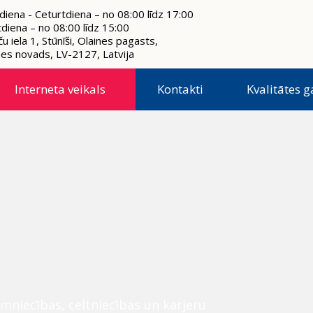
diena - Ceturtdiena – no 08:00 līdz 17:00
tdiena – no 08:00 līdz 15:00
u iela 1, Stūnīši, Olaines pagasts,
nes novads, LV-2127, Latvija
Interneta veikals
Kontakti
Kvalitātes g
mniecības, celtniecības un karjeru