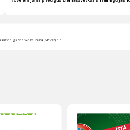
Novēlam Jums priecīgus Ziemassvētkus un laimīgu Jaun
BKT sper vēl vienu soli ilgtspējības virzienā, kļūstot par Globālās platformas par ilgtspējīgu dabisko kaučuku (GPSNR) biedru