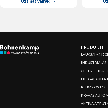
Uzzināt vairāk
Uz
PRODUKTI
LAUKSAIMNIECĪ
INDUSTRIĀLĀS 
CELTNIECĪBAS 
LIELGABARĪTA 
RIEPAS OSTAS 
KRAVAS AUTOM
AKTĪVĀ ATPŪT