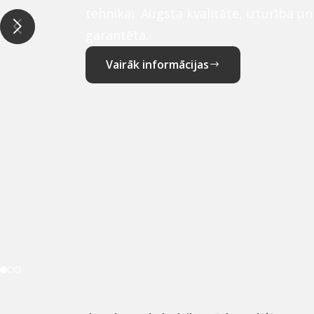
tehnikai. Augsta kvalitāte, izturība u
garantēta.
Vairāk informācijas