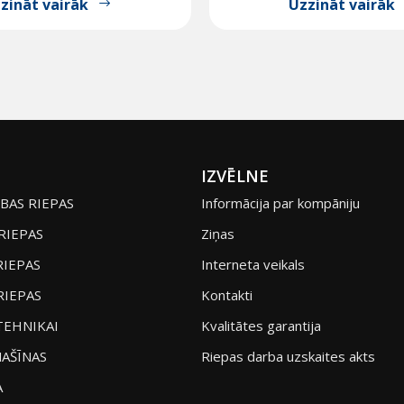
zināt vairāk
Uzzināt vairāk
IZVĒLNE
BAS RIEPAS
Informācija par kompāniju
RIEPAS
Ziņas
RIEPAS
Interneta veikals
RIEPAS
Kontakti
TEHNIKAI
Kvalitātes garantija
AŠĪNAS
Riepas darba uzskaites akts
A