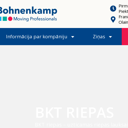
Pirm
Piek
Franč
Olai
Informācija par kompāniju
Ziņas
BKT RIEPAS
BKT riepas – uzticamas riepas lauksai