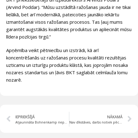
(Arvind Poddar). “Mūsu uzstādītā ražošanas jauda ir ne tikai
lielākā, bet arī modernākā, pateicoties jaunāko iekārtu
izmantošanai visos ražošanas procesos. Tas ļauj mums
garantēt augstākās kvalitātes produktus un apliecināt mūsu
līdera pozīcijas tirgū.”
Apņēmība veikt pētniecību un izstrādi, kā arī
koncentrēšanās uz ražošanas procesu kvalitāti rezultējas
uzticamu un izturīgu produktu klāstā, kas joprojām nosaka
nozares standartus un ļāvis BKT saglabāt celmlauža lomu
nozarē.
IEPRIEKŠĒJĀ
NĀKAMĀ
Atjaunināta Bohnenkamp riepu pretenziju lietotnes versija. Vēl ātrāk, vienkāršāk un ērtāk!
Nav dīkstāves, darbs notiek pēc plāna! Esam pieejami arī brīvdienās!