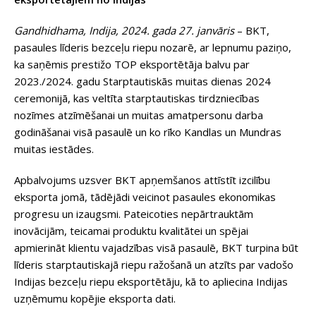
Gandhidhama, Indija, 2024. gada 27. janvāris
– BKT,
pasaules līderis bezceļu riepu nozarē, ar lepnumu paziņo,
ka saņēmis prestižo TOP eksportētāja balvu par
2023./2024. gadu Starptautiskās muitas dienas 2024
ceremonijā, kas veltīta starptautiskas tirdzniecības
nozīmes atzīmēšanai un muitas amatpersonu darba
godināšanai visā pasaulē un ko rīko Kandlas un Mundras
muitas iestādes.
Apbalvojums uzsver BKT apņemšanos attīstīt izcilību
eksporta jomā, tādējādi veicinot pasaules ekonomikas
progresu un izaugsmi. Pateicoties nepārtrauktām
inovācijām, teicamai produktu kvalitātei un spējai
apmierināt klientu vajadzības visā pasaulē, BKT turpina būt
līderis starptautiskajā riepu ražošanā un atzīts par vadošo
Indijas bezceļu riepu eksportētāju, kā to apliecina Indijas
uzņēmumu kopējie eksporta dati.