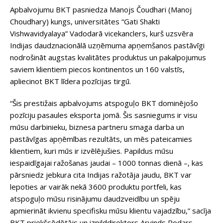
Apbalvojumu BKT pasniedza Manojs Čoudhari (Manoj
Choudhary) kungs, universitātes “Gati Shakti
Vishwavidyalaya” Vadodarā vicekanclers, kurš uzsvēra
Indijas daudznacionālā uzņēmuma apņemšanos pastāvīgi
nodrošināt augstas kvalitātes produktus un pakalpojumus
saviem klientiem piecos kontinentos un 160 valstīs,
apliecinot BKT līdera pozīcijas tirgū.
“Šis prestižais apbalvojums atspoguļo BKT dominējošo
pozīciju pasaules eksporta jomā. Šis sasniegums ir visu
mūsu darbinieku, biznesa partneru smaga darba un
pastāvīgas apņēmības rezultāts, un mēs pateicamies
klientiem, kuri mūs ir izvēlējušies. Papildus mūsu
iespaidīgajai ražošanas jaudai – 1000 tonnas dienā –, kas
pārsniedz jebkura cita Indijas ražotāja jaudu, BKT var
lepoties ar vairāk nekā 3600 produktu portfeli, kas
atspoguļo mūsu risinājumu daudzveidību un spēju
apmierināt ikvienu specifisku mūsu klientu vajadzību,” sacīja
BKT priekšsēdētājs un izpilddirektors Arvinds Podars