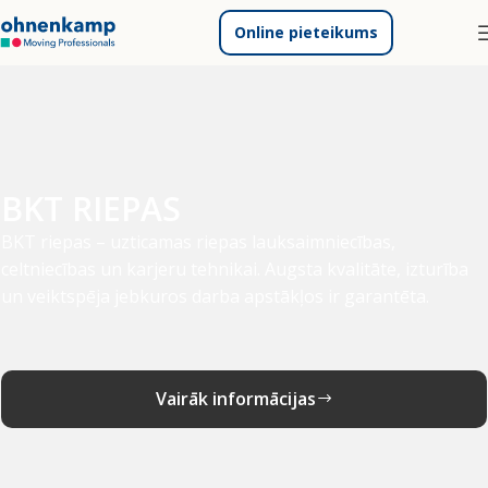
Online pieteikums
BKT RIEPAS
BKT riepas – uzticamas riepas lauksaimniecības,
celtniecības un karjeru tehnikai. Augsta kvalitāte, izturība
un veiktspēja jebkuros darba apstākļos ir garantēta.
Vairāk informācijas