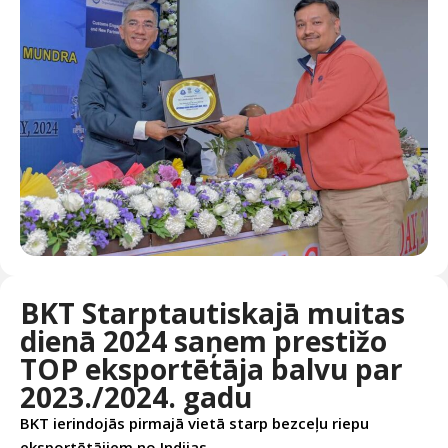
BKT Starptautiskajā muitas
dienā 2024 saņem prestižo
TOP eksportētāja balvu par
2023./2024. gadu
BKT ierindojās pirmajā vietā starp bezceļu riepu
eksportētājiem no Indijas