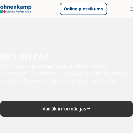
Online pieteikums
BKT RIEPAS
BKT riepas – uzticamas riepas lauksaimniecības,
celtniecības un karjeru tehnikai. Augsta kvalitāte, izturība
un veiktspēja jebkuros darba apstākļos ir garantēta.
Vairāk informācijas