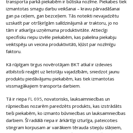
transporta parkā piekabēm ir būtiska nozīme. Piekabes tiek
izmantotas smagu darbu veikšanai – kravu pārvadāšanai
gan pa ceļiem, gan bezceļiem. Tās noteikti nevajadzētu
uzskatīt par otršķirīgām salīdzinājumā ar traktoru, jo no
tām ir atkarīga uzņēmuma produktivitāte. Attiecīgi
specifisku riepu izvēle piekabēm, kas palielina piekabju
veiktspēju un veicina produktivitāti, kļūst par nozīmīgu
faktoru.
Kā rūpīgam tirgus novērotājam BKT atkal ir izdevies
atbilstoši reaģēt uz lietotāju vajadzībām, sniedzot jaunu
produktu piedāvājumu piekabēm, kas tiek izmantotas
vissmagākajiem transporta darbiem.
Tā ir riepa
FL 695
, novatorisks, lauksaimniecības un
rūpniecības nozarēm paredzēts produkts, kas izstrādāts
tieši piekabēm, ko izmanto būvniecības un lauksaimniecības
darbiem. Šī radiālā riepa ir ārkārtīgi izturīga, pateicoties
stingram korpusam ar vairākiem tērauda stiepļu slāņiem,