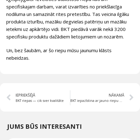
specifiskajam darbam, varat izvairīties no priekšlaicīga
nodiluma un samazināt rites pretestību. Tas veicina ilgāku
produkta izturību, mazāku degvielas patēriņu un mazāku
ietekmi uz apkārtējo vidi. BKT piedāvā vairāk nekā 3200
specifisku produktu dažādiem lietojumiem un nozarēm.
Un, bez šaubām, ar šo riepu mūsu jaunumu klāsts
nebeidzas.
IEPRIEKŠĒJĀ
NĀKAMĀ
BKT riepas — cik sver kvalitāte
BKT iepazīstina ar jauno riepu Multimax MP 538
JUMS BŪS INTERESANTI