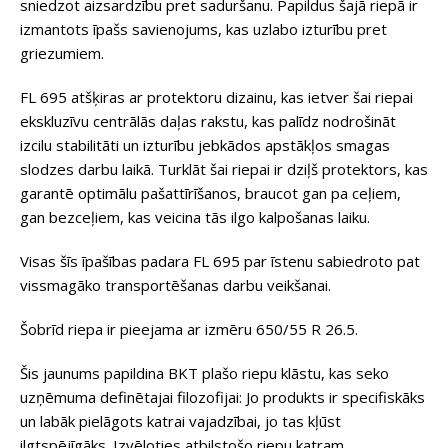
sniedzot aizsardzību pret saduršanu. Papildus šajā riepā ir
izmantots īpašs savienojums, kas uzlabo izturību pret
griezumiem.
FL 695 atšķiras ar protektoru dizainu, kas ietver šai riepai
ekskluzīvu centrālās daļas rakstu, kas palīdz nodrošināt
izcilu stabilitāti un izturību jebkādos apstākļos smagas
slodzes darbu laikā. Turklāt šai riepai ir dziļš protektors, kas
garantē optimālu pašattīrīšanos, braucot gan pa ceļiem,
gan bezceļiem, kas veicina tās ilgo kalpošanas laiku.
Visas šīs īpašības padara FL 695 par īstenu sabiedroto pat
vissmagāko transportēšanas darbu veikšanai.
Šobrīd riepa ir pieejama ar izmēru 650/55 R 26.5.
Šis jaunums papildina BKT plašo riepu klāstu, kas seko
uzņēmuma definētajai filozofijai: Jo produkts ir specifiskāks
un labāk pielāgots katrai vajadzībai, jo tas kļūst
ilgtspējīgāks. Izvēloties atbilstošo riepu katram