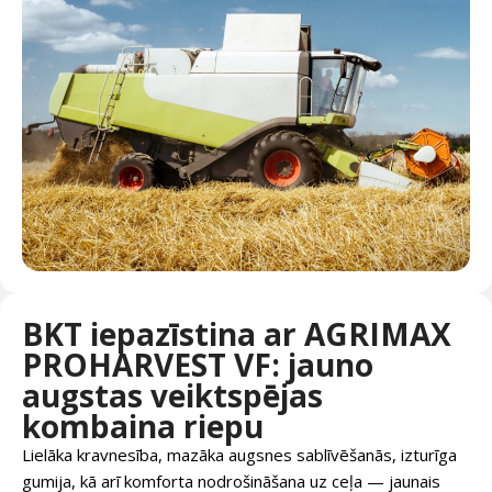
BKT iepazīstina ar AGRIMAX
PROHARVEST VF: jauno
augstas veiktspējas
kombaina riepu
Lielāka kravnesība, mazāka augsnes sablīvēšanās, izturīga
gumija, kā arī komforta nodrošināšana uz ceļa — jaunais