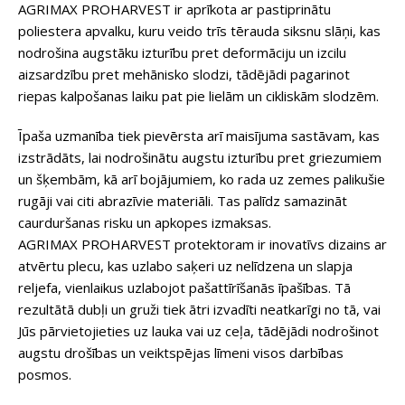
AGRIMAX PROHARVEST ir aprīkota ar pastiprinātu
poliestera apvalku, kuru veido trīs tērauda siksnu slāņi, kas
nodrošina augstāku izturību pret deformāciju un izcilu
aizsardzību pret mehānisko slodzi, tādējādi pagarinot
riepas kalpošanas laiku pat pie lielām un cikliskām slodzēm.
Īpaša uzmanība tiek pievērsta arī maisījuma sastāvam, kas
izstrādāts, lai nodrošinātu augstu izturību pret griezumiem
un šķembām, kā arī bojājumiem, ko rada uz zemes palikušie
rugāji vai citi abrazīvie materiāli. Tas palīdz samazināt
caurduršanas risku un apkopes izmaksas.
AGRIMAX PROHARVEST protektoram ir inovatīvs dizains ar
atvērtu plecu, kas uzlabo saķeri uz nelīdzena un slapja
reljefa, vienlaikus uzlabojot pašattīrīšanās īpašības. Tā
rezultātā dubļi un gruži tiek ātri izvadīti neatkarīgi no tā, vai
Jūs pārvietojieties uz lauka vai uz ceļa, tādējādi nodrošinot
augstu drošības un veiktspējas līmeni visos darbības
posmos.