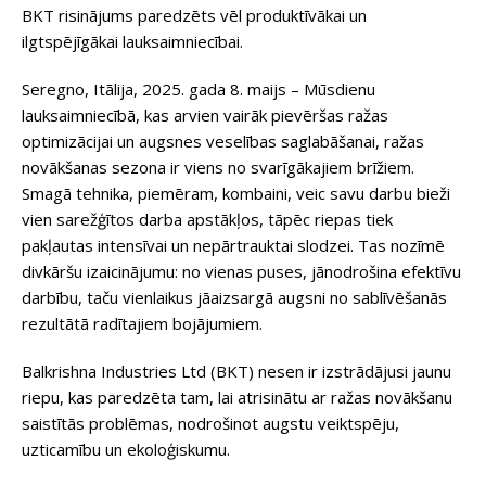
BKT risinājums paredzēts vēl produktīvākai un
ilgtspējīgākai lauksaimniecībai.
Seregno, Itālija, 2025. gada 8. maijs – Mūsdienu
lauksaimniecībā, kas arvien vairāk pievēršas ražas
optimizācijai un augsnes veselības saglabāšanai, ražas
novākšanas sezona ir viens no svarīgākajiem brīžiem.
Smagā tehnika, piemēram, kombaini, veic savu darbu bieži
vien sarežģītos darba apstākļos, tāpēc riepas tiek
pakļautas intensīvai un nepārtrauktai slodzei. Tas nozīmē
divkāršu izaicinājumu: no vienas puses, jānodrošina efektīvu
darbību, taču vienlaikus jāaizsargā augsni no sablīvēšanās
rezultātā radītajiem bojājumiem.
Balkrishna Industries Ltd (BKT) nesen ir izstrādājusi jaunu
riepu, kas paredzēta tam, lai atrisinātu ar ražas novākšanu
saistītās problēmas, nodrošinot augstu veiktspēju,
uzticamību un ekoloģiskumu.