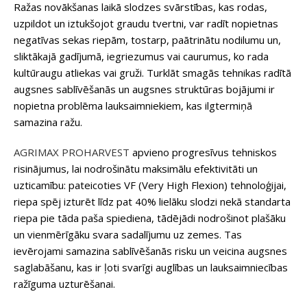
Ražas novākšanas laikā slodzes svārstības, kas rodas,
uzpildot un iztukšojot graudu tvertni, var radīt nopietnas
negatīvas sekas riepām, tostarp, paātrinātu nodilumu un,
sliktākajā gadījumā, iegriezumus vai caurumus, ko rada
kultūraugu atliekas vai gruži. Turklāt smagās tehnikas radītā
augsnes sablīvēšanās un augsnes struktūras bojājumi ir
nopietna problēma lauksaimniekiem, kas ilgtermiņā
samazina ražu.
AGRIMAX PROHARVEST
apvieno progresīvus tehniskos
risinājumus, lai nodrošinātu maksimālu efektivitāti un
uzticamību: pateicoties VF (Very High Flexion) tehnoloģijai,
riepa spēj izturēt līdz pat 40% lielāku slodzi nekā standarta
riepa pie tāda paša spiediena, tādējādi nodrošinot plašāku
un vienmērīgāku svara sadalījumu uz zemes. Tas
ievērojami samazina sablīvēšanās risku un veicina augsnes
saglabāšanu, kas ir ļoti svarīgi auglības un lauksaimniecības
ražīguma uzturēšanai.