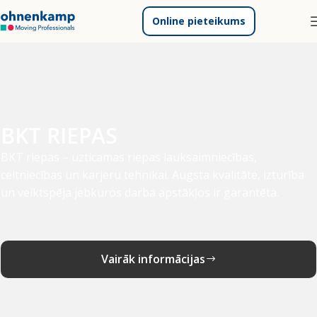
Online pieteikums
BKT RIEPAS
BKT riepas – uzticamas riepas lauksaimniecības,
celtniecības un karjeru tehnikai. Augsta kvalitāte, izturība
un veiktspēja jebkuros darba apstākļos ir garantēta.
Vairāk informācijas