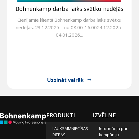
Bohnenkamp darba laiks svētku nedēļās
Cienījamie klienti! Bohnenkamp darba laiks svētku
nedēļās: 23.12.2025 – no 08:00-16:0024.12.2025-
04.01.2026...
Uzzināt vairāk
PRODUKTI
IZVĒLNE
LAUKSAIMNIECĪBAS
Informācija par
RIEPAS
kompāniju