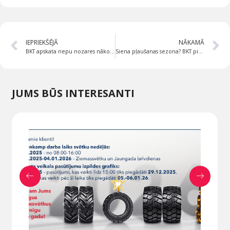
IEPRIEKŠĒJĀ
NĀKAMĀ
BKT apskata riepu nozares nākotni: Piedāvājam iepazīties ar galveno tendenču analīzi, kas tuvākā laikā ietekmēs visu lauksaimniecības nozari.
Siena pļaušanas sezona? BKT piedāvā riepu klāstu, kas īpaši paredzētas šo darbu veikšanai
JUMS BŪS INTERESANTI