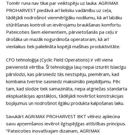
Tomēr runa nav tikai par veiktspēju uz lauka. AGRIMAX
PROHARVEST piedāvā arī lielisku vadāmību uz ceļa,
tādējādi nodrošinot vienmērīgāku nodilumu, kā arī labāku
stūrēšanas kontroli un ievērojamu braukšanas komfortu.
Pateicoties šiem elementiem, pārvietošanās pa ceļu ir
drošāka un mazāk nogurdinoša operatoram, kā arī
vienlaikus tiek palielināta kopējā mašīnas produktivitāte.
CFO tehnoloģija (Cyclic Field Operations) ir vēl viena
pievienotā vērtība. Šī tehnoloģija ļauj riepai izturēt īslaicīgu
pārslodzi, kas pārsniedz tās nestspēju, piemēram, kad
kombaina tvertne sasniedz maksimālo piepildījumu. Pēc
tam, kad slodze tiek samazināta, riepa atgriežas standarta
ekspluatācijas apstākļos, tādējādi novēršot konstrukcijas
bojājumus un nodrošinot ilgāku produkta kalpošanas laiku.
Savukārt AGRIMAX PROHARVEST BKT vēlreiz apliecina
savu apņemšanos ievērot ilgtspējīgas attīstības principus.
“Pateicoties inovatīvajam dizainam, AGRIMAX