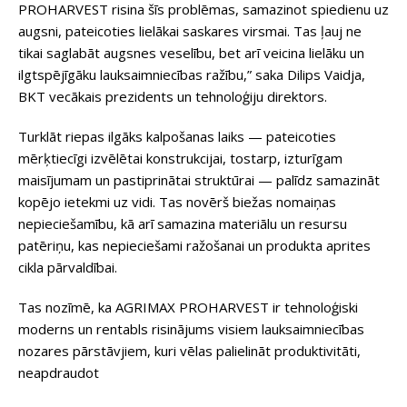
PROHARVEST risina šīs problēmas, samazinot spiedienu uz
augsni, pateicoties lielākai saskares virsmai. Tas ļauj ne
tikai saglabāt augsnes veselību, bet arī veicina lielāku un
ilgtspējīgāku lauksaimniecības ražību,” saka Dilips Vaidja,
BKT vecākais prezidents un tehnoloģiju direktors.
Turklāt riepas ilgāks kalpošanas laiks — pateicoties
mērķtiecīgi izvēlētai konstrukcijai, tostarp, izturīgam
maisījumam un pastiprinātai struktūrai — palīdz samazināt
kopējo ietekmi uz vidi. Tas novērš biežas nomaiņas
nepieciešamību, kā arī samazina materiālu un resursu
patēriņu, kas nepieciešami ražošanai un produkta aprites
cikla pārvaldībai.
Tas nozīmē, ka AGRIMAX PROHARVEST ir tehnoloģiski
moderns un rentabls risinājums visiem lauksaimniecības
nozares pārstāvjiem, kuri vēlas palielināt produktivitāti,
neapdraudot