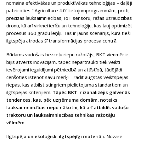
nomaina efektīvākas un produktīvākas tehnoloģijas – daļēji
pateicoties “ Agriculture 4.0” lietojumprogrammām, proti,
precīzās lauksaimniecības, IoT sensoru, ražas uzraudzības
dronu, kā arī virknei ierīču un tehnoloģiju, kas ļauj optimizēt
procesus 360 grādu leņķī. Tas ir jauns scenārijs, kurā tieši
ilgtspēja atrodas šī transformācijas procesa centrā.
Būdams vadošais bezceļu riepu ražotājs, BKT vienmēr ir
bijis atvērts inovācijām, tāpēc nepārtraukti tiek veikti
ievērojami ieguldījumi pētniecībā un attīstībā, tādējādi
cenšoties īstenot savu mērķi – radīt augstas veiktspējas
riepas, kas atbilst stingriem pielietojuma standartiem un
ilgtspējas kritērijiem.
Tāpēc BKT ir izanalizējis galvenās
tendences, kas, pēc uzņēmuma domām, noteiks
lauksaimniecības riepu nākotni, kā arī atbildīs vadošo
traktoru un lauksaimniecības tehnikas ražotāju
vēlmēm.
Ilgtspēja un ekoloģiski ilgtspējīgi materiāli.
Nozarē