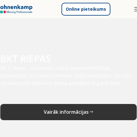
Online pieteikums
BKT RIEPAS
BKT riepas – uzticamas riepas lauksaimniecības,
celtniecības un karjeru tehnikai. Augsta kvalitāte, izturība
un veiktspēja jebkuros darba apstākļos ir garantēta.
Vairāk informācijas