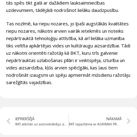
tās spēs tikt galā ar dažādiem lauksaimniecības
uzdevumiem, tādējādi nodrošinot lielāku daudzpusību.
Tas nozīmē, ka riepu nozares, jo īpaši augstākās kvalitātes
riepu nozares, nākotni arvien vairāk ietekmēs un noteiks
nepārtrauktā tehnoloģiju attīstība, kā arī lielāka uzmanība
tiks veltīta apkārtējas vides un kultūraugu aizsardzībai. Tādi
uz nākotni orientēti ražotāji kā BKT, kuru trīs galvenie
nepārtrauktas uzlabošanas pīlāri ir veiktspēja, izturība un
vides aizsardzība, kļūs arvien spēcīgāki, kas ļaus tiem
nodrošināt izaugsmi un spēju apmierināt mūsdienu ražotāju
sarežģītās vajadzības.
IEPRIEKŠĒJĀ
NĀKAMĀ
BKT atbilde uz autoiekrāvēju izaicinājumiem loģistikā un rūpniecībā – MAGLIFT
BKT iepazīstina ar AGRIMAX PROHARVEST VF: jauno augstas veiktspējas kombaina riepu