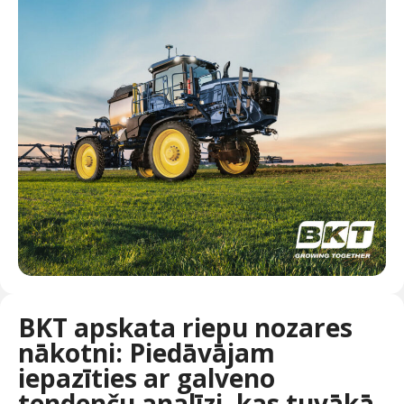
BKT apskata riepu nozares
nākotni: Piedāvājam
iepazīties ar galveno
tendenču analīzi, kas tuvākā