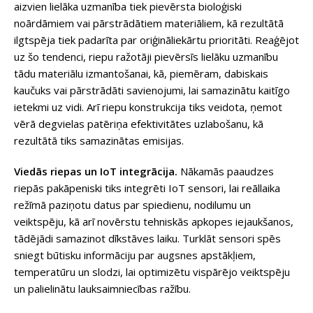
aizvien lielāka uzmanība tiek pievērsta bioloģiski
noārdāmiem vai pārstrādātiem materiāliem, kā rezultātā
ilgtspēja tiek padarīta par oriģināliekārtu prioritāti. Reaģējot
uz šo tendenci, riepu ražotāji pievērsīs lielāku uzmanību
tādu materiālu izmantošanai, kā, piemēram, dabiskais
kaučuks vai pārstrādāti savienojumi, lai samazinātu kaitīgo
ietekmi uz vidi. Arī riepu konstrukcija tiks veidota, ņemot
vērā degvielas patēriņa efektivitātes uzlabošanu, kā
rezultātā tiks samazinātas emisijas.
Viedās riepas un IoT integrācija.
Nākamās paaudzes
riepās pakāpeniski tiks integrēti IoT sensori, lai reāllaika
režīmā paziņotu datus par spiedienu, nodilumu un
veiktspēju, kā arī novērstu tehniskās apkopes iejaukšanos,
tādējādi samazinot dīkstāves laiku. Turklāt sensori spēs
sniegt būtisku informāciju par augsnes apstākļiem,
temperatūru un slodzi, lai optimizētu vispārējo veiktspēju
un palielinātu lauksaimniecības ražību.