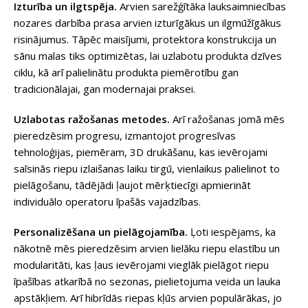
Izturība un ilgtspēja.
Arvien sarežģītāka lauksaimniecības
nozares darbība prasa arvien izturīgākus un ilgmūžīgākus
risinājumus. Tāpēc maisījumi, protektora konstrukcija un
sānu malas tiks optimizētas, lai uzlabotu produkta dzīves
ciklu, kā arī palielinātu produkta piemērotību gan
tradicionālajai, gan modernajai praksei.
Uzlabotas ražošanas metodes.
Arī ražošanas jomā mēs
pieredzēsim progresu, izmantojot progresīvas
tehnoloģijas, piemēram, 3D drukāšanu, kas ievērojami
saīsinās riepu izlaišanas laiku tirgū, vienlaikus palielinot to
pielāgošanu, tādējādi ļaujot mērķtiecīgi apmierināt
individuālo operatoru īpašās vajadzības.
Personalizēšana un pielāgojamība.
Ļoti iespējams, ka
nākotnē mēs pieredzēsim arvien lielāku riepu elastību un
modularitāti, kas ļaus ievērojami vieglāk pielāgot riepu
īpašības atkarībā no sezonas, pielietojuma veida un lauka
apstākļiem. Arī hibrīdās riepas kļūs arvien populārākas, jo