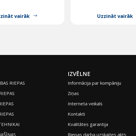
zināt vairāk
Uzzināt vairāk
IZVĒLNE
BAS RIEPAS
Informācija par kompāniju
RIEPAS
Ziņas
RIEPAS
Interneta veikals
RIEPAS
Kontakti
TEHNIKAI
Kvalitātes garantija
AŠĪNAS
Riepas darba uzskaites akts