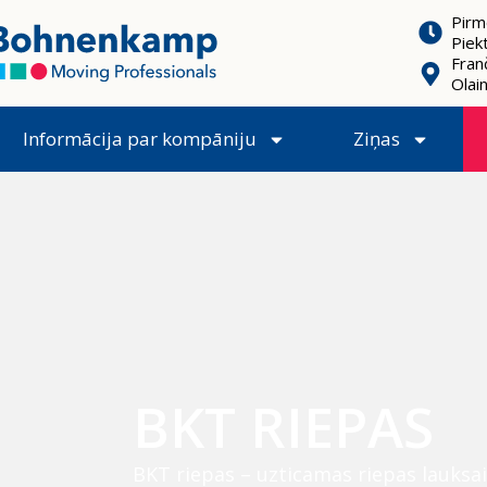
Pirm
Piek
Franč
Olai
Informācija par kompāniju
Ziņas
BKT RIEPAS
BKT riepas – uzticamas riepas lauksai