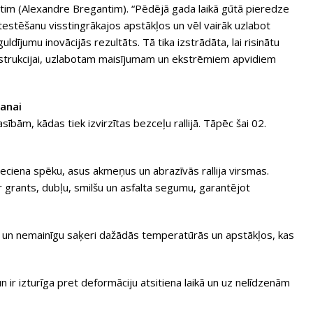
tim (Alexandre Bregantim). “Pēdējā gada laikā gūtā pieredze
t testēšanu visstingrākajos apstākļos un vēl vairāk uzlabot
ldījumu inovācijās rezultāts. Tā tika izstrādāta, lai risinātu
onstrukcijai, uzlabotam maisījumam un ekstrēmiem apvidiem
šanai
ībām, kādas tiek izvirzītas bezceļu rallijā. Tāpēc šai 02.
trieciena spēku, asus akmeņus un abrazīvās rallija virsmas.
ar grants, dubļu, smilšu un asfalta segumu, garantējot
 un nemainīgu saķeri dažādās temperatūrās un apstākļos, kas
un ir izturīga pret deformāciju atsitiena laikā un uz nelīdzenām