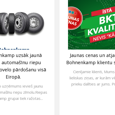
nkamp uzsāk jaunā
Jaunas cenas un atj
s automašīnu riepu
Bohnenkamp klientu 
ovelo pārdošanu visā
Cienījamie klienti, Mums 
Eiropā.
lieliskas ziņas, ar kurām v
prieku dalīties ar jums. Pi
o uzņēmums ievieš jaunu
mašīnu riepu zīmolu.Riepas
p grupai tiek ražotas...