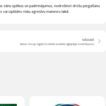
tējus sānu spēkus un paātrinājumus, nodrošinot drošu piegulšanu
s vai izplūdes risku agresīvu manevru laikā.
NĀKAMĀ
Sailun Group iegūst EcoVadis sudraba ilgtspējas novērtējumu