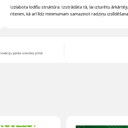
Uzlabota lodīšu struktūra: Izstrādāta tā, lai izturētu ārkār
ritenim, kā arī līdz minimumam samazinot radziņu izslīdēšana
inovāciju parka izveides jomā