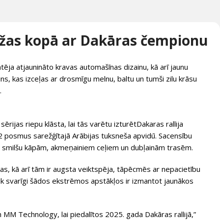
žas kopā ar Dakāras čempionu
a atjaunināto kravas automašīnas dizainu, kā arī jaunu
s, kas izceļas ar drosmīgu melnu, baltu un tumši zilu krāsu
.
sērijas riepu klāsta, lai tās varētu izturētDakaras rallija
2 posmus sarežģītajā Arābijas tuksneša apvidū. Sacensību
ar smilšu kāpām, akmeņainiem ceļiem un dubļainām trasēm.
mas, kā arī tām ir augsta veiktspēja, tāpēcmēs ar nepacietību
cik svarīgi šādos ekstrēmos apstākļos ir izmantot jaunākos
MM Technology, lai piedalītos 2025. gada Dakāras rallijā,”