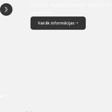
tehnikai. Augsta kvalitāte, izturība u
garantēta.
Vairāk informācijas