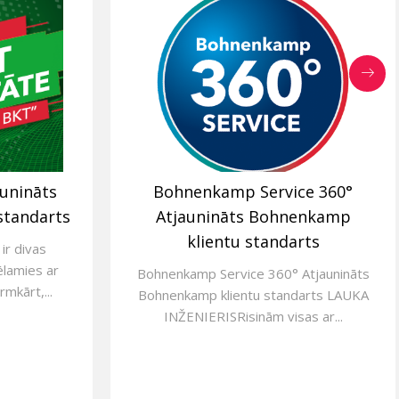
aunināts
Bohnenkamp Service 360°
standarts
Atjaunināts Bohnenkamp
klientu standarts
ir divas
ēlamies ar
Bohnenkamp Service 360° Atjaunināts
rmkārt,...
Bohnenkamp klientu standarts LAUKA
INŽENIERISRisinām visas ar...