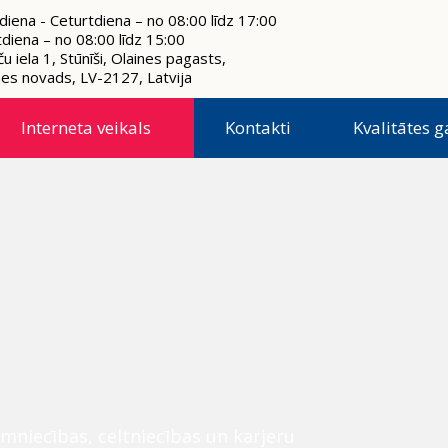
diena - Ceturtdiena – no 08:00 līdz 17:00
tdiena – no 08:00 līdz 15:00
u iela 1, Stūnīši, Olaines pagasts,
nes novads, LV-2127, Latvija
Interneta veikals
Kontakti
Kvalitātes g
mniecības, celtniecības un karjeru