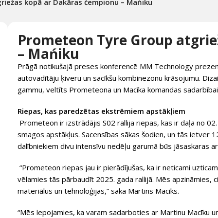
riežas kopā ar Dakāras čempionu – Mańiku
Prometeon Tyre Group atgrie
– Mańiku
Prāgā notikušajā preses konferencē MM Technology prezentēj
autovadītāju ķiveru un sacīkšu kombinezonu krāsojumu. Dizain
gammu, veltīts Prometeona un Macīka komandas sadarbībai
Riepas, kas paredzētas ekstrēmiem apstākļiem
Prometeon ir izstrādājis S02 rallija riepas, kas ir daļa no 02. 
smagos apstākļus. Sacensības sākas šodien, un tās ietver 1
dalībniekiem divu intensīvu nedēļu garumā būs jāsaskaras 
“Prometeon riepas jau ir pierādījušas, ka ir neticami uztica
vēlamies tās pārbaudīt 2025. gada rallijā. Mēs apzināmies, 
materiālus un tehnoloģijas,” saka Martins Macīks.
“Mēs lepojamies, ka varam sadarboties ar Martinu Macīku un 