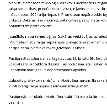
piebilst Prometeon tehnoloģiju direktors Aleksandrs Bregan
rallija sacensībās, jo īpaši Dakara 2024, ir ļāvusi mums veik
mūsu riepas. S02 rallija riepas ir Prometeon nepārtrauktu iegu
unikālos Dakāras izaicinājumus, pateicoties pastiprinātai k
optimizētam protektoram.”
Jaunākās riepu tehnoloģijas Dakāras veiktspējas uzlabo
Prometeon S02 rallija riepa ir īpaši pielāgota ekstrēmām pras
sērijas riepai piemīt vairākas galvenās iezīmes:
Pastiprinātas sānu sienas: Izgatavotas tā, lai izturētu lielu 
Specializēts protektora dizains: Tas nodrošina izcilu saķeri 
uzticamību mainīgos un neparedzamos apvidos.
Uzlabots protektora maisījums: Nodrošina maksimālu saķeri
ir ļoti svarīgi rallijā nepieciešamajam izturīgumam.
Pastiprināta struktūra: Nodrošina stabilitāti pie liela ātruma 
virsmām.