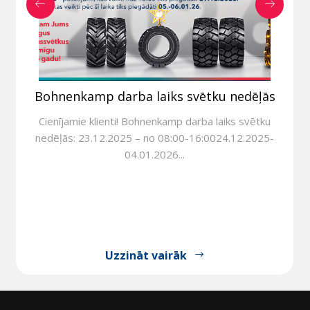
Bohnenkamp darba laiks svētku nedēļās
Cienījamie klienti! Bohnenkamp darba laiks svētku
nedēļās: 23.12.2025 – no 08:00-16:0024.12.2025-
04.01.2026...
Uzzināt vairāk