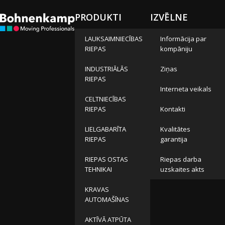
PRODUKTI
IZVĒLNE
LAUKSAIMNIECĪBAS
Informācija par
RIEPAS
kompāniju
INDUSTRIĀLĀS
Ziņas
RIEPAS
Interneta veikals
CELTNIECĪBAS
RIEPAS
Kontakti
LIELGABARĪTA
Kvalitātes
RIEPAS
garantija
RIEPAS OSTAS
Riepas darba
TEHNIKAI
uzskaites akts
KRAVAS
AUTOMAŠĪNAS
AKTĪVĀ ATPŪTA