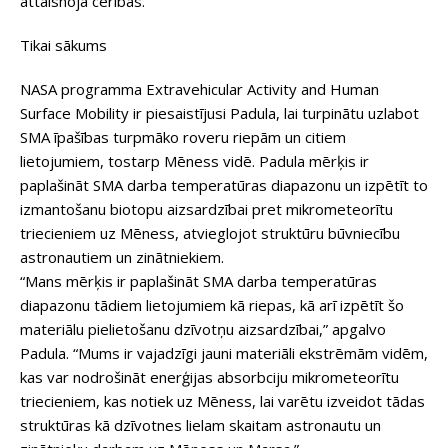
attaisnoja cerības.
Tikai sākums
NASA programma Extravehicular Activity and Human
Surface Mobility ir piesaistījusi Padula, lai turpinātu uzlabot
SMA īpašības turpmāko roveru riepām un citiem
lietojumiem, tostarp Mēness vidē. Padula mērķis ir
paplašināt SMA darba temperatūras diapazonu un izpētīt to
izmantošanu biotopu aizsardzībai pret mikrometeorītu
triecieniem uz Mēness, atvieglojot struktūru būvniecību
astronautiem un zinātniekiem.
“Mans mērķis ir paplašināt SMA darba temperatūras
diapazonu tādiem lietojumiem kā riepas, kā arī izpētīt šo
materiālu pielietošanu dzīvotņu aizsardzībai,” apgalvo
Padula. “Mums ir vajadzīgi jauni materiāli ekstrēmām vidēm,
kas var nodrošināt enerģijas absorbciju mikrometeorītu
triecieniem, kas notiek uz Mēness, lai varētu izveidot tādas
struktūras kā dzīvotnes lielam skaitam astronautu un