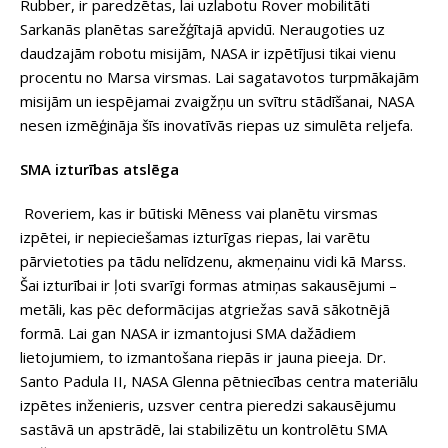
Rubber, ir paredzētas, lai uzlabotu Rover mobilitāti
Sarkanās planētas sarežģītajā apvidū. Neraugoties uz
daudzajām robotu misijām, NASA ir izpētījusi tikai vienu
procentu no Marsa virsmas. Lai sagatavotos turpmākajām
misijām un iespējamai zvaigžņu un svītru stādīšanai, NASA
nesen izmēģināja šīs inovatīvās riepas uz simulēta reljefa.
SMA izturības atslēga
Roveriem, kas ir būtiski Mēness vai planētu virsmas
izpētei, ir nepieciešamas izturīgas riepas, lai varētu
pārvietoties pa tādu nelīdzenu, akmeņainu vidi kā Marss.
Šai izturībai ir ļoti svarīgi formas atmiņas sakausējumi –
metāli, kas pēc deformācijas atgriežas savā sākotnējā
formā. Lai gan NASA ir izmantojusi SMA dažādiem
lietojumiem, to izmantošana riepās ir jauna pieeja. Dr.
Santo Padula II, NASA Glenna pētniecības centra materiālu
izpētes inženieris, uzsver centra pieredzi sakausējumu
sastāvā un apstrādē, lai stabilizētu un kontrolētu SMA