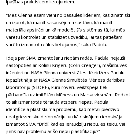
īpašības praktiskiem lietojumiem.
“Mēs Glennā esam vieni no pasaules līderiem, kas zinātniski
un izprot, kā mainīt sakausējuma sastāvu, kā mainīt
materiāla apstrādi un kā modelēt šīs sistēmas tā, lai mēs
varētu kontrolēt un stabilizēt uzvedību, lai tās patiešām
varētu izmantot reālos lietojumos,” saka Padula.
Ideja par SMA izmantošanu riepām radās, Padulai nejauši
sastopoties ar Kolinu Krīgeru (Colin Creager), mašīnbūves
inženieri no NASA Glenna universitātes. Kreidžers Padulu
iepazīstināja ar NASA Glenna Simulētās Mēness darbības
laboratoriju (SLOPE), kurā roveru veiktspēja tiek
pārbaudīta uz imitētām Mēness un Marsa virsmām. Redzot
tolaik izmantotās tērauda atsperu riepas, Padula
identificēja plastiskuma problēmu, kad metāli piedzīvo
neatgriezenisku deformāciju, un kā risinājumu ierosināja
izmantot SMA. “Brīdī, kad es ieraudzīju riepu, es teicu, vai
jums nav problēmu ar šo riepu plastifikāciju?”