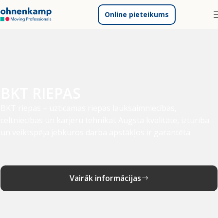
Online pieteikums
BKT RIEPAS
BKT riepas – uzticamas riepas lauksaimniecības,
celtniecības un karjeru tehnikai. Augsta kvalitāte, izturība
un veiktspēja jebkuros darba apstākļos ir garantēta.
Vairāk informācijas