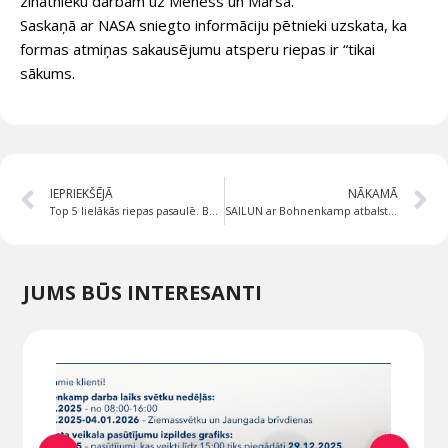
zinātnieku darbam uz Mēness un Marsa.”
Saskaņā ar NASA sniegto informāciju pētnieki uzskata, ka
formas atmiņas sakausējumu atsperu riepas ir “tikai
sākums.
IEPRIEKŠĒJĀ
NĀKAMĀ
Top 5 lielākās riepas pasaulē. BKT Monster Truck riepas.
SAILUN ar Bohnenkamp atbalstu – Team Hecker oficiālais sponsors
JUMS BŪS INTERESANTI