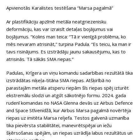
Apvienotās Karalistes testēšana “Marsa pagalmā”
Ar plastifikāciju apzīmē metāla neatgriezenisku
deformāciju, kas var izraisīt detaļas bojājumus vai
bojājumus. “Kolins man teica: “Tā ir vienīgā problēma, ko
mēs nevaram atrisināt,” turpina Padula. “Es teicu, ka man ir
tavs risinājums. Es izstrādāju jaunu sakausējumu, kas to
atrisinās. Tā sākās SMA riepas.”
Padulas, Krīgera un viņu komandu sadarbības rezultātā tika
izstrādātas niķeļa-titāna SMA riepas. Atšķirībā no
parastajām metāla atsperu riepām šīs riepas spēj izturēt
ekstremālu slodzi un atgūt sākotnējo formu. 2024. gada
rudenī komandas no NASA Glenna devās uz Airbus Defence
and Space Stīvenidžā, kur Airbus Marsa pagalmā novērtēja
riepas uz imitēta Marsa reljefa. Testos galvenā uzmanība
tika pievērsta stabilitātei, manevrētspējai un iežu
šķērsošanas spējām, un riepas uzrādīja labus rezultātus un