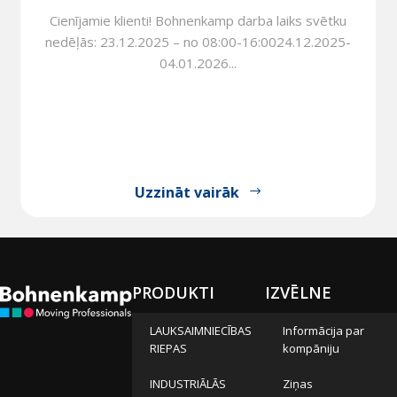
Cienījamie klienti! Bohnenkamp darba laiks svētku
nedēļās: 23.12.2025 – no 08:00-16:0024.12.2025-
04.01.2026...
Uzzināt vairāk
PRODUKTI
IZVĒLNE
LAUKSAIMNIECĪBAS
Informācija par
RIEPAS
kompāniju
INDUSTRIĀLĀS
Ziņas