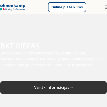
Online pieteikums
BKT RIEPAS
BKT riepas – uzticamas riepas lauksaimniecības,
celtniecības un karjeru tehnikai. Augsta kvalitāte, izturība
un veiktspēja jebkuros darba apstākļos ir garantēta.
Vairāk informācijas