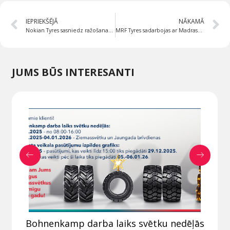
IEPRIEKŠĒJĀ
NĀKAMĀ
Nokian Tyres sasniedz ražošanas rekordu ASV rūpnīcā
MRF Tyres sadarbojas ar Madrasas Kristīgo koledžu (Madras Christian College) inovāciju parka izveides jomā
JUMS BŪS INTERESANTI
Bohnenkamp darba laiks svētku nedēļās