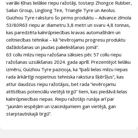
vairāki Ķīnas lielākie riepu ražotāji, tostarp Zhongce Rubber,
Sailun Group, Linglong Tire, Triangle Tyre un Aeolus.
Guizhou Tyre raksturo šo pirmo produktu – Advance zīmola
53/80R63 riepu ar diametru 3,8 metri un svaru 4,8 tonnas,
kas paredzēta kalnrūpniecības kravas automašīnām un
celtniecības tehnikai – kā “ievērojamu progresu produktu
dažādošanas un jaudas palielināšanas jomā”.
63 collu milzu riepu ražošana sāksies pēc 57 collu riepu
ražošanas uzsākšanas 2024. gada aprīlī. Prezentējot lielāku
izmēru, Guizhou Tyre paziņoja, ka “īpaši lielas milzu riepas
rada ārkārtīgi nopietnus tehniska rakstura šķēršļus”, kas
attur daudzus riepu ražotājus, bet rada “ievērojamu
attīstības potenciālu vietējā tirgū” tiem, kas piedāvā lielas
kalnrūpniecības riepas. Riepu ražotājs runāja arī par
“jaunām iespējām un izaicinājumiem gan vietējā, gan
starptautiskajā tirgū”.