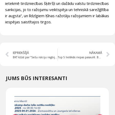
ietekmē tirdzniecības šķēršļi un dažādu valstu tirdzniecības
sankcijas, jo to ražojumu veiktspēja un tehniskā sarežģītība
ir augsta”, un līdzīgiem Ķīnas ražotāju ražojumiem ir labākas
iespējas saistītajos tirgos.
IEPRIEKŠĒJĀ
NĀKAMĀ
BKT kļūst par “Sešu nāciju regbija” oficiālo riepu
Top 5 lielākās riepas pasaulē. BKT Monster Truck riepas.
JUMS BŪS INTERESANTI