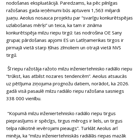
nodošanas ekspluatācijā. Paredzams, ka pēc pilnīgas
ražošanas gada ieņēmumi būs aptuveni 1,563 miljardi
juaņu. Aeolus nosauca projektu par “svarīgu konkurētspējas
uzlabošanas mērķi” un teica, ka tam ir zināma
konkurētspēja milzu riepu tirgū: tas nodrošina OE Sany
grupai; pārdošanas apjomi ES un Latīņamerikas tirgos ir
pirmajā vietā starp Ķīnas zīmoliem un otrajā vietā NVS
tirgū.
Šī riepu ražotāja ražoto milzu inženiertehnisko radiālo riepu
“trūkst, kas atbilst nozares tendencēm”. Aeolus atsaucās
uz pētījuma ziņojuma prognožu datiem, norādot, ka 2026.
gadā visā pasaulē milzu radiālo riepu ražošana sasniegs
338 000 vienību.
“Kopumā milzu inženiertehnisko radiālo riepu tirgus
pieprasījums ir spēcīgs, tirgus mērogs ir liels, un tirgus
telpa nākotnē ievērojami pieaugs”. Turklāt Aeolus arī
minēja, ka “milzu inženiertehniskās radiālās riepas mazāk