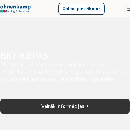
Online pieteikums
BKT RIEPAS
BKT riepas – uzticamas riepas lauksaimniecības,
celtniecības un karjeru tehnikai. Augsta kvalitāte, izturība
un veiktspēja jebkuros darba apstākļos ir garantēta.
Vairāk informācijas