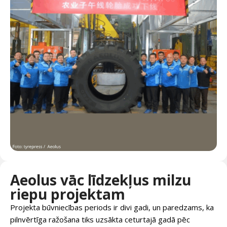
Aeolus vāc līdzekļus milzu
riepu projektam
Projekta būvniecības periods ir divi gadi, un paredzams, ka
pilnvērtīga ražošana tiks uzsākta ceturtajā gadā pēc