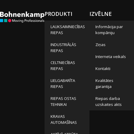
PRODUKTI
IZVĒLNE
LAUKSAIMNIECĪBAS
Informācija par
RIEPAS
kompāniju
INDUSTRIĀLĀS
Ziņas
RIEPAS
Interneta veikals
CELTNIECĪBAS
RIEPAS
Kontakti
LIELGABARĪTA
Kvalitātes
RIEPAS
garantija
RIEPAS OSTAS
Riepas darba
TEHNIKAI
uzskaites akts
KRAVAS
AUTOMAŠĪNAS