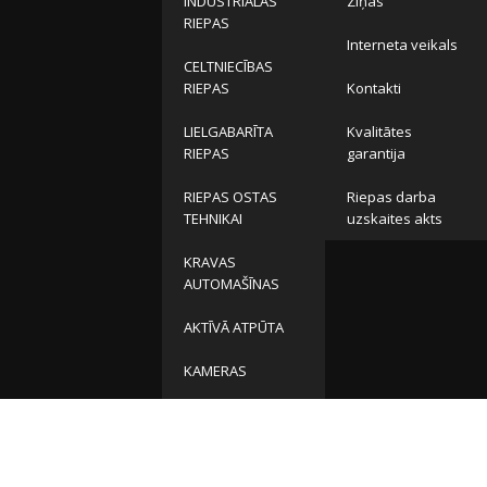
INDUSTRIĀLĀS
Ziņas
RIEPAS
Interneta veikals
CELTNIECĪBAS
RIEPAS
Kontakti
LIELGABARĪTA
Kvalitātes
RIEPAS
garantija
RIEPAS OSTAS
Riepas darba
TEHNIKAI
uzskaites akts
KRAVAS
AUTOMAŠĪNAS
AKTĪVĀ ATPŪTA
KAMERAS
DISKI
MŪSU KONTAKTI