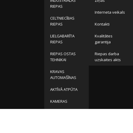
INDUSTRIĀLĀS
Ziņas
RIEPAS
Interneta veikals
CELTNIECĪBAS
RIEPAS
Kontakti
LIELGABARĪTA
Kvalitātes
RIEPAS
garantija
RIEPAS OSTAS
Riepas darba
TEHNIKAI
uzskaites akts
KRAVAS
AUTOMAŠĪNAS
AKTĪVĀ ATPŪTA
KAMERAS
DISKI
MŪSU KONTAKTI